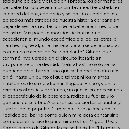
sabiduría de calle y erudición libresca, los pormenores
del cataclismo que aún nos cimbronea. Recostado en
la pared del bar, adolorido y sólido, da cuenta de los
episodios más atroces de nuestra historia cercana sin
dejar de ver la crepitación de la belleza en medio del
desastre. Mis pocos conocidos de barrio que
accedieron al mundo académico o al de las letras lo
han hecho, de alguna manera, para irse de la cuadra,
como una manera de "salir adelante"; Gilmer, que
terminó involucrado en el circuito literario sin
proponérselo, ha decidido "salir atrás"; no solo se ha
quedado en el barrio, sino que se ha metido aún más
en él, hasta un punto al que tal vez ni los mismos
habitantes de su cuadra han llegado. En eso, y en la
mirada sostenida y profunda, sin quejas ni concesiones
al espectáculo de la desgracia, radica su fuerza y lo
genuino de su obra. A diferencia de ciertos cronistas y
turistas de lo popular, Gilmer no se relaciona con la
realidad del barrio como quien mira para contar sino
como quien ha vivido para mirarse. Luis Miguel Rivas
Sobre la obra de Gilmer Mesa se ha dicho: "El amor -y