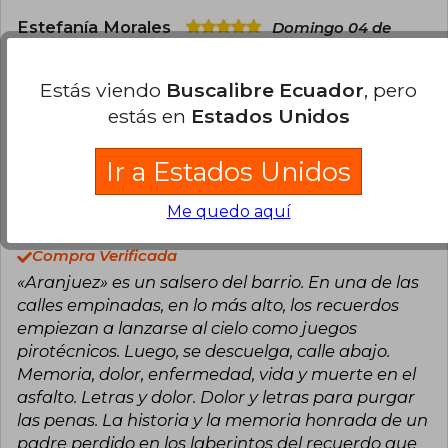
Estefanía Morales
Domingo 04 de
Febrero, 2024
Compra Verificada
Estás viendo
Buscalibre Ecuador
, pero
Excelente, cada capítulo me atrapó. Muy buen
estás en
Estados Unidos
libro.
1
0
Esta opinión es útil
No es útil
Ir a Estados Unidos
Me quedo aquí
Lector Aguirre
Domingo 20 de
Octubre, 2024
Compra Verificada
«Aranjuez» es un salsero del barrio. En una de las
calles empinadas, en lo más alto, los recuerdos
empiezan a lanzarse al cielo como juegos
pirotécnicos. Luego, se descuelga, calle abajo.
Memoria, dolor, enfermedad, vida y muerte en el
asfalto. Letras y dolor. Dolor y letras para purgar
las penas. La historia y la memoria honrada de un
padre perdido en los laberintos del recuerdo que