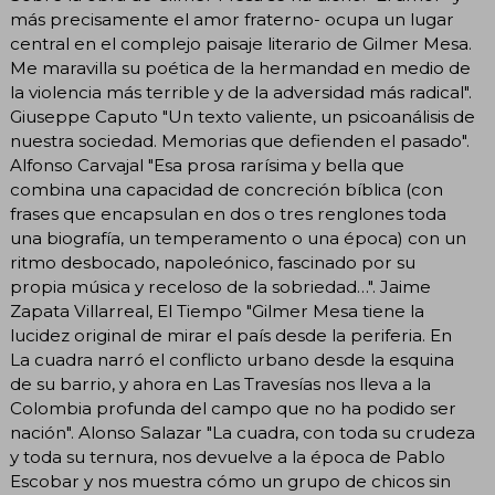
más precisamente el amor fraterno- ocupa un lugar
central en el complejo paisaje literario de Gilmer Mesa.
Me maravilla su poética de la hermandad en medio de
la violencia más terrible y de la adversidad más radical".
Giuseppe Caputo "Un texto valiente, un psicoanálisis de
nuestra sociedad. Memorias que defienden el pasado".
Alfonso Carvajal "Esa prosa rarísima y bella que
combina una capacidad de concreción bíblica (con
frases que encapsulan en dos o tres renglones toda
una biografía, un temperamento o una época) con un
ritmo desbocado, napoleónico, fascinado por su
propia música y receloso de la sobriedad…". Jaime
Zapata Villarreal, El Tiempo "Gilmer Mesa tiene la
lucidez original de mirar el país desde la periferia. En
La cuadra narró el conflicto urbano desde la esquina
de su barrio, y ahora en Las Travesías nos lleva a la
Colombia profunda del campo que no ha podido ser
nación". Alonso Salazar "La cuadra, con toda su crudeza
y toda su ternura, nos devuelve a la época de Pablo
Escobar y nos muestra cómo un grupo de chicos sin