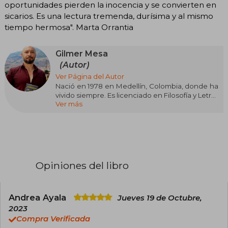
oportunidades pierden la inocencia y se convierten en
sicarios. Es una lectura tremenda, durísima y al mismo
tiempo hermosa". Marta Orrantia
Gilmer Mesa
(Autor)
Ver Página del Autor
Nació en 1978 en Medellín, Colombia, donde ha
vivido siempre. Es licenciado en Filosofía y Letras
Ver más
y magíster en Literatura de la Universidad
Pontificia Bolivariana de Medellín, de la cual es
ahora profesor. Es autor de La cuadra (Random
House, 2016), ganadora del Premio de la Cámara
de Comercio de Medellín y considerada uno de
los debuts más deslumbrantes de la literatura
colombiana en las últimas décadas, de Las
Opiniones del libro
Travesías (Random House, 2021), novela que
también ha sido elogiada por la crítica, y de
Aranjuez (Random House,2023), su más reciente
novela
Andrea Ayala
Jueves 19 de Octubre,
2023
Compra Verificada