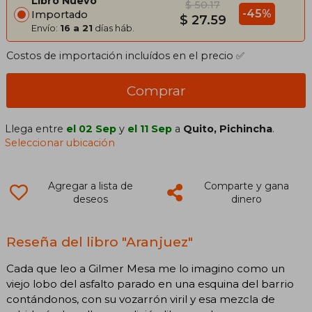
Libro Nuevo
$ 50.17
-45%
Importado
$ 27.59
Envío:
16 a 21
días háb.
Costos de importación incluídos en el precio ✅
Comprar
Llega entre
el 02 Sep
y
el 11 Sep
a
Quito, Pichincha
.
Seleccionar ubicación
Agregar a lista de
Comparte y gana
deseos
dinero
Reseña del libro "Aranjuez"
Cada que leo a Gilmer Mesa me lo imagino como un
viejo lobo del asfalto parado en una esquina del barrio
contándonos, con su vozarrón viril y esa mezcla de