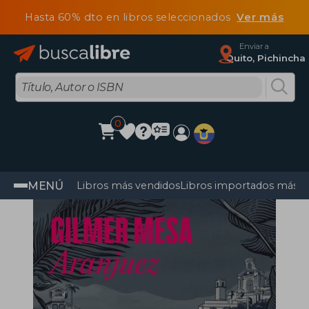
Hasta 60% dto en libros seleccionados
Ver más
Enviar a
Quito, Pichincha
0
MENÚ
Libros más vendidos
Libros importados más v