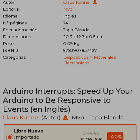
Autor
Claus Kuhnel
Editorial
Mvb
Idioma
Inglés
N° páginas
74
Encuadernación
Tapa Blanda
Dimensiones
20.3 x 12.7 x 0.5 cm
Peso
0.09 kg.
ISBN13
9783907857427
Categorías
Dispositivos Y Materiales
Electrónicos
Arduino Interrupts: Speed Up Your
Arduino to Be Responsive to
Events (en Inglés)
Claus Kuhnel
(Autor)
·
Mvb
· Tapa Blanda
Libro Nuevo
$ 44.46
-40%
Importado
$ 26.68