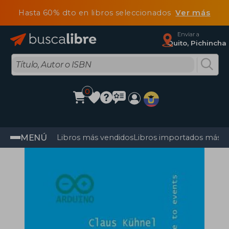
Hasta 60% dto en libros seleccionados
Ver más
Enviar a
Quito, Pichincha
0
MENÚ
Libros más vendidos
Libros importados más v