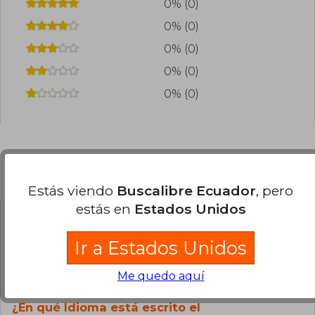
0% (0)
0% (0)
0% (0)
0% (0)
0% (0)
Preguntas frecuentes sobre el libro
Estás viendo
Buscalibre Ecuador
, pero
estás en
Estados Unidos
¿El libro es original?
Ir a Estados Unidos
Todos los libros de nuestro
catálogo son Originales.
Me quedo aquí
¿En qué Idioma está escrito el