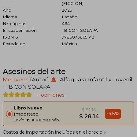
(FICCIÓN)
Año
2025
Idioma
Español
N° páginas
464
Encuadernación
TB CON SOLAPA
ISBN13
9786073865142
Editado en
México
Asesinos del arte
Mei Ivens
(Autor)
·
Alfaguara Infantil y Juvenil
· TB CON SOLAPA
11 opiniones
Libro Nuevo
$ 51.16
-45%
Importado
$ 28.14
Envío:
15 a 20
días háb.
Costos de importación incluídos en el precio ✅