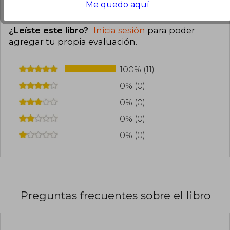
Me quedo aquí
Cargar más opiniones del libro
¿Leíste este libro?
Inicia sesión
para poder
agregar tu propia evaluación
.
100% (11)
0% (0)
0% (0)
0% (0)
0% (0)
Preguntas frecuentes sobre el libro