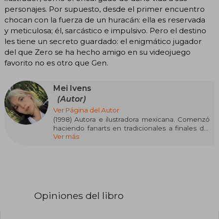
personajes. Por supuesto, desde el primer encuentro
chocan con la fuerza de un huracán: ella es reservada
y meticulosa; él, sarcástico e impulsivo. Pero el destino
les tiene un secreto guardado: el enigmático jugador
del que Zero se ha hecho amigo en su videojuego
favorito no es otro que Gen.
Mei Ivens
(Autor)
Ver Página del Autor
(1998) Autora e ilustradora mexicana. Comenzó
haciendo fanarts en tradicionales a finales del
Ver más
2019 y en 2020 empezó a ilustrar digitalmente.
Se inició en la escritura a los quince años en la
plataforma online Wattpad bajo el pseudónimo
Ekilorhe. Se pueden ver sus ilustraciones es
@MM.Ivens
Opiniones del libro