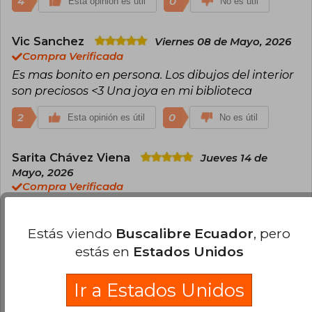
4
0
Esta opinión es útil
No es útil
Vic Sanchez
Viernes 08 de Mayo, 2026
Compra Verificada
Es mas bonito en persona. Los dibujos del interior
son preciosos <3 Una joya en mi biblioteca
2
0
Esta opinión es útil
No es útil
Sarita Chávez Viena
Jueves 14 de
Mayo, 2026
Compra Verificada
Lo estoy leyendo. Me gusta la portada y la
contraportada, también que trae algunas
Estás viendo
Buscalibre Ecuador
, pero
ilustraciones que vas descubriendo conforme
estás en
Estados Unidos
avance la historia.
1
0
Esta opinión es útil
No es útil
Ir a Estados Unidos