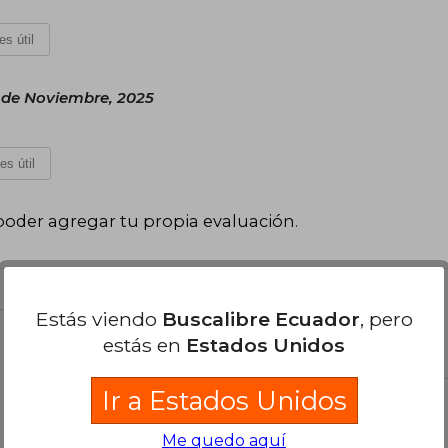
es útil
1 de Noviembre, 2025
es útil
poder agregar tu propia evaluación
.
Estás viendo
Buscalibre Ecuador
, pero
el libro
estás en
Estados Unidos
Ir a Estados Unidos
Me quedo aquí