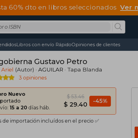
ta 60% dto en libros seleccionados
Ver 
endidos
Libros con envío Rápido
Opiniones de clientes
 gobierna Gustavo Petro
 Ariel
(Autor) ·
AGUILAR
· Tapa Blanda
3 opiniones
bro Nuevo
$ 53.46
-45%
portado
$ 29.40
vío:
15 a 20
días háb.
s de importación incluídos en el precio ✅