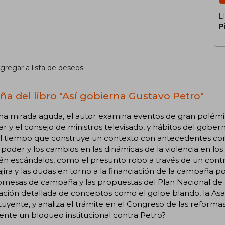
L
P
gregar a lista de deseos
ña del libro "Así gobierna Gustavo Petro"
na mirada aguda, el autor examina eventos de gran polémi
r y el consejo de ministros televisado, y hábitos del gober
al tiempo que construye un contexto con antecedentes como
 poder y los cambios en las dinámicas de la violencia en los 
én escándalos, como el presunto robo a través de un cont
jira y las dudas en torno a la financiación de la campaña p
omesas de campaña y las propuestas del Plan Nacional de D
ación detallada de conceptos como el golpe blando, la As
tuyente, y analiza el trámite en el Congreso de las reformas
nte un bloqueo institucional contra Petro?