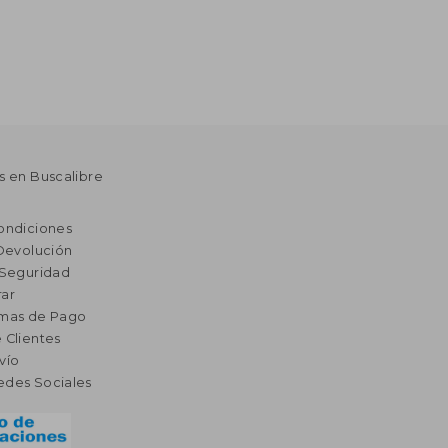
s en Buscalibre
ondiciones
 Devolución
 Seguridad
ar
rmas de Pago
 Clientes
vío
edes Sociales