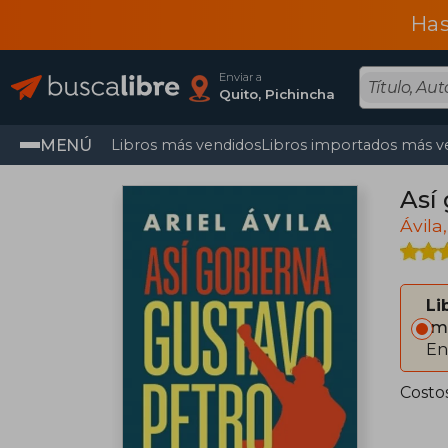
Has
Enviar a
Quito, Pichincha
MENÚ
Libros más vendidos
Libros importados más v
Así
Ávila,
Li
Im
En
Costo