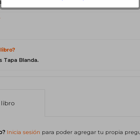
son Originales.
?
libro?
s Tapa Blanda.
libro
o?
Inicia sesión
para poder agregar tu propia preg