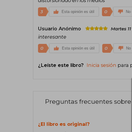
distorsionado en los medios
3
0
Esta opinión es útil
No 
Usuario Anónimo
Martes 1
interesante
0
0
Esta opinión es útil
No 
¿Leíste este libro?
Inicia sesión
para 
Preguntas frecuentes sobre 
¿El libro es original?