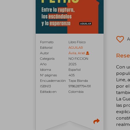
A
Formato
Libro Físico
Editorial
AGUILAR
Autor
Ávila, Ariel
Rese
Categoría
NO FICCION
Año
2025
Con u
Idioma
Español
popula
N° páginas
405
Line, 
Encuadernación
Tapa Blanda
por el
ISBN13
9786287794191
Editado en
Colombia
tambi
La Gua
las pr
explic
consti
realme