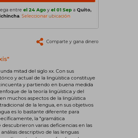
lega entre
el 24 Ago
y
el 01 Sep
a
Quito,
ichincha
.
Seleccionar ubicación
Comparte y gana dinero
xis"
gunda mitad del siglo xx. Con sus
órico y actual de la lingüística constituye
 cincuenta y partiendo en buena medida
nfoque de la teoría lingüística y del
 en muchos aspectos de la lingüística
adicional de la lengua, en sus objetivos
ngua es lo bastante diferente para
ecíficamente, la "gramática
e descubrieron varias deficiencias en las
análisis descriptivo de las lenguas