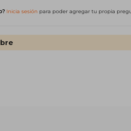
o?
Inicia sesión
para poder agregar tu propia preg
ibre