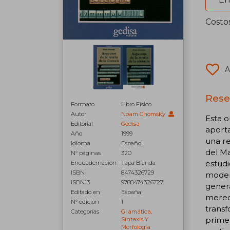
Costo
A
Reseñ
Formato
Libro Físico
Autor
Noam Chomsky
Esta o
Editorial
Gedisa
aporta
Año
1999
una r
Idioma
Español
del Ma
N° páginas
320
estudi
Encuadernación
Tapa Blanda
ISBN
8474326729
modern
ISBN13
9788474326727
genera
Editado en
España
merece
N° edición
1
transf
Categorías
Gramática,
primer
Sintaxis Y
Morfología