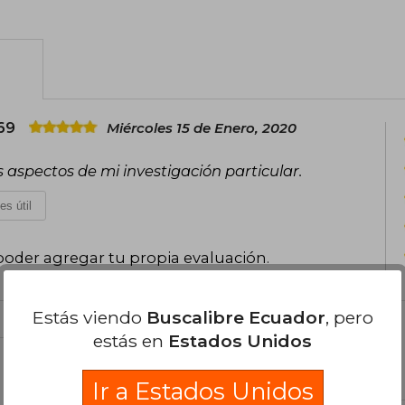
por sus contribuciones excepcionales a
Además de su trabajo en lingüística, C
medios de comunicación y la política 
Edward S. Herman, coescribió Los gua
presentan el modelo de propaganda 
169
Miércoles 15 de Enero, 2020
incluyen Hegemonía o supervivencia (2
estadounidense , y Reflexiones sobre 
s aspectos de mi investigación particular.
perspectiva racionalista sobre la nat
ensayos políticos, lingüística y filo
es útil
pensador crítico y multidisciplinario.
poder agregar tu propia evaluación
.
Estás viendo
Buscalibre Ecuador
, pero
estás en
Estados Unidos
el libro
Ir a Estados Unidos