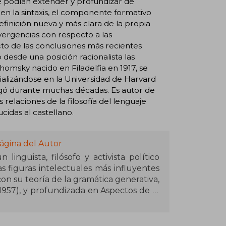
e podían extender y profundizar de
n la sintaxis, el componente formativo
efinición nueva y más clara de la propia
ergencias con respecto a las
cto de las conclusiones más recientes
do desde una posición racionalista las
msky nacido en Filadelfia en 1917, se
ializándose en la Universidad de Harvard
igó durante muchas décadas. Es autor de
 relaciones de la filosofía del lenguaje
cidas al castellano.
ágina del Autor
ngüista, filósofo y activista político
 figuras intelectuales más influyentes
con su teoría de la gramática generativa,
(1957), y profundizada en Aspectos de la
ue transformó el estudio del lenguaje,
ente humana. En 2019, fue galardonado
ras del Conocimiento en Humanidades