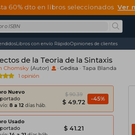
ta 60% dto en libros seleccionados
Ver 
endidos
Libros con envío Rápido
Opiniones de clientes
ctos de la Teoria de la Sintaxis
 Chomsky
(Autor)
·
Gedisa
· Tapa Blanda
1 opinión
bro Nuevo
$ 90.39
-45%
portado
$ 49.72
vío:
8 a 12
días háb.
bro Usado
$ 41.21
portado
vío:
14 a 21
días háb.