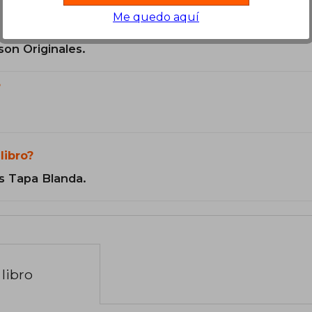
Me quedo aquí
son Originales.
?
libro?
s Tapa Blanda.
libro