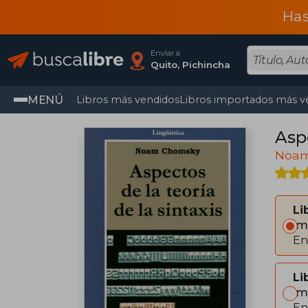
Has
Enviar a
Quito, Pichincha
MENÚ
Libros más vendidos
Libros importados más v
Aspe
Noam
Li
Im
En
Li
Im
En