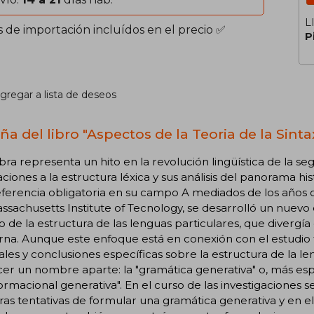
L
s de importación incluídos en el precio ✅
P
gregar a lista de deseos
a del libro "Aspectos de la Teoria de la Sinta
bra representa un hito en la revolución lingüística de la se
ciones a la estructura léxica y sus análisis del panorama hist
eferencia obligatoria en su campo A mediados de los años
ssachusetts Institute of Tecnology, se desarrolló un nuevo e
o de la estructura de las lenguas particulares, que divergía
a. Aunque este enfoque está en conexión con el estudio tr
les y conclusiones específicas sobre la estructura de la le
r un nombre aparte: la "gramática generativa" o, más esp
ormacional generativa". En el curso de las investigaciones s
as tentativas de formular una gramática generativa y en el 