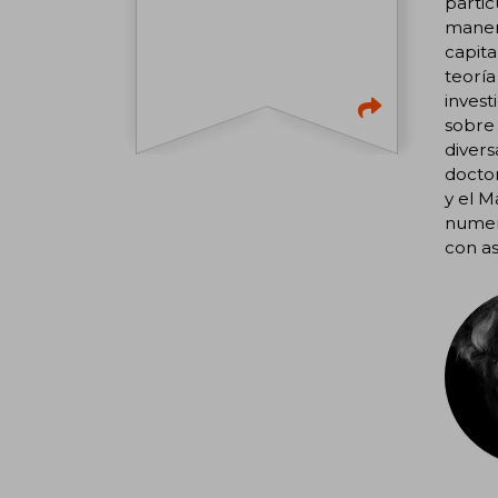
partic
manera
capita
teoría
invest
sobre 
divers
doctor
y el M
numero
con as