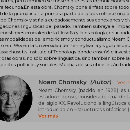
ulares, pero también se mostró que estas formulaciones s
 fecunda.En esta obra, Chomsky pone énfasis sobre todo e
l de la gramática. La primera parte de la obra ofrece una d
 de Chomsky y señala cuidadosamente sus conexiones y div
igaciones lingüísticas del pasado. También subraya el impa
cuestiones cruciales de la filosofía y la psicología, critican
as modalidades del empiricismo y conductualismo.Noam Cho
ó en 1955 en la Universidad de Pennsylvania y siguió espec
assachusetts Institute of Tecnology donde enseñó e invest
sas obras, no sólo sobre lingüística, sino también sobre las
pectos políticos y sociales. Muchas de sus obras están tradu
Noam Chomsky
(Autor)
Ver P
Noam Chomsky (nacido en 1928) es un li
estadounidense, considerado una de las
del siglo XX. Revolucionó la lingüística 
introducida en Estructuras sintácticas 
teoría de la sintaxis (1965). Su enfoq
Ver más
conectándolo con la cognición y la m
con el Premio Fundación BBVA Fronte