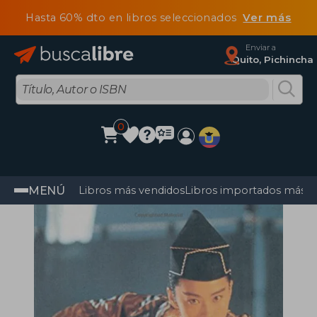
Hasta 60% dto en libros seleccionados
Ver más
Enviar a
Quito, Pichincha
0
MENÚ
Libros más vendidos
Libros importados más v