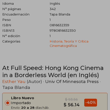
Idioma
Inglés
N° páginas
342
Encuadernación
Tapa Blanda
Peso
1
ISBN
0816632359
ISBN13
9780816632350
N° edición
1
Categorías
Historia, Teoría Y Crítica
Cinematográfica
At Full Speed: Hong Kong Cinema
in a Borderless World (en Inglés)
Esther Yau
(Autor) ·
Univ Of Minnesota Press
·
Tapa Blanda
Libro Nuevo
$ 93.56
-40%
Importado
$ 56.14
Envío:
20 a 28
días háb.