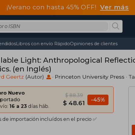
¡Verano con hasta 45% OFF!
Ver más
endidos
Libros con envío Rápido
Opiniones de clientes
ilable Light: Anthropological Reflect
cs. (en Inglés)
ord Geertz
(Autor)
·
Princeton University Press
· T
bro Nuevo
$ 88.39
-45%
portado
$ 48.61
vío:
16 a 23
días háb.
s de importación incluídos en el precio ✅