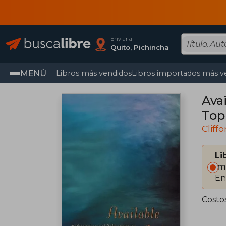
Enviar a
Quito, Pichincha
MENÚ
Libros más vendidos
Libros importados más v
Ava
Topi
Cliff
Li
Im
En
Costo