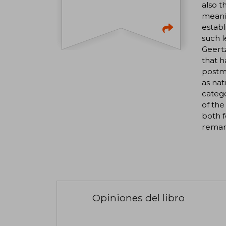
also t
meanin
establ
such l
Geertz
that h
postmo
as nat
catego
of the
both f
remark
Opiniones del libro