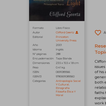
Formato
Libro Físico
A
Autor
Clifford Geertz
Editorial
Princeton
University Press
Rese
Año
2001
Idioma
Inglés
Topic
N° páginas
288
Encuadernación
Tapa Blanda
Cliffo
Dimensiones
23.5 x 15.5 x 1.8 cm
issues
Peso
0.41 kg.
of his
ISBN
0691089566
genera
ISBN13
9780691089560
Categorías
Antropología Social
both e
Y Cultural,
relati
Etnografía
Filosofía Ética Y
faiths
Moral
explai
work b