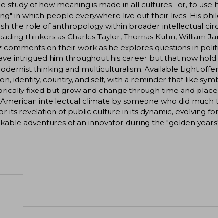
he study of how meaning is made in all cultures--or, to use 
g" in which people everywhere live out their lives. His phi
ish the role of anthropology within broader intellectual cir
eading thinkers as Charles Taylor, Thomas Kuhn, William J
 comments on their work as he explores questions in politi
ave intrigued him throughout his career but that now hold p
dernist thinking and multiculturalism. Available Light offer
ion, identity, country, and self, with a reminder that like sy
rically fixed but grow and change through time and place. 
 American intellectual climate by someone who did much to
or its revelation of public culture in its dynamic, evolving fo
able adventures of an innovator during the "golden years