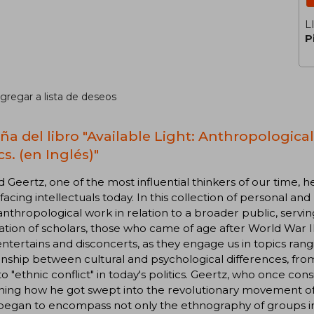
L
P
gregar a lista de deseos
ña del libro "Available Light: Anthropologica
s. (en Inglés)"
rd Geertz, one of the most influential thinkers of our time,
 facing intellectuals today. In this collection of personal an
 anthropological work in relation to a broader public, serv
tion of scholars, those who came of age after World War II. H
ntertains and disconcerts, as they engage us in topics rang
onship between cultural and psychological differences, from
 to "ethnic conflict" in today's politics. Geertz, who once co
ning how he got swept into the revolutionary movement of 
egan to encompass not only the ethnography of groups in 