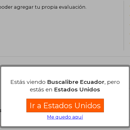
poder agregar tu propia evaluación
.
el libro
Estás viendo
Buscalibre Ecuador
, pero
estás en
Estados Unidos
Ir a Estados Unidos
son Originales.
Me quedo aquí
?