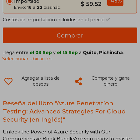
-45%
Importado
$ 59.52
Envío:
16 a 22
días háb.
Costos de importación incluídos en el precio ✅
Comprar
Llega entre
el 03 Sep
y
el 15 Sep
a
Quito, Pichincha
.
Seleccionar ubicación
Agregar a lista de
Comparte y gana
deseos
dinero
Reseña del libro "Azure Penetration
Testing: Advanced Strategies For Cloud
Security (en Inglés)"
Unlock the Power of Azure Security with Our
Comprehensive Book BundleAre you ready to master