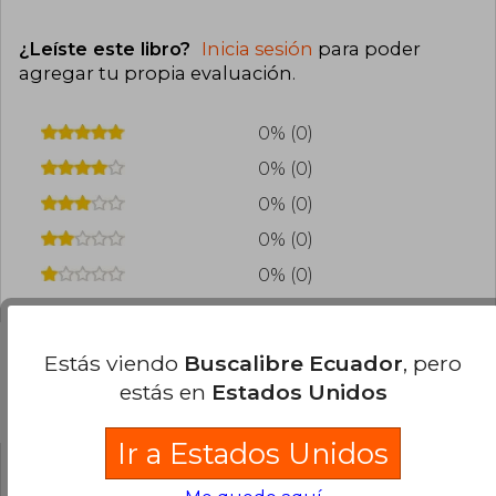
¿Leíste este libro?
Inicia sesión
para poder
agregar tu propia evaluación
.
0% (0)
0% (0)
0% (0)
0% (0)
0% (0)
Estás viendo
Buscalibre Ecuador
, pero
estás en
Estados Unidos
Preguntas frecuentes sobre el libro
Ir a Estados Unidos
¿El libro es original?