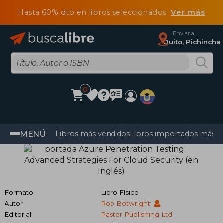
Hasta 60% dto en libros seleccionados
Ver más
Enviar a
Quito, Pichincha
0
MENÚ
Libros más vendidos
Libros importados más v
Formato
Libro Físico
Autor
Rob Botwright
Editorial
Pastor Publishing Ltd