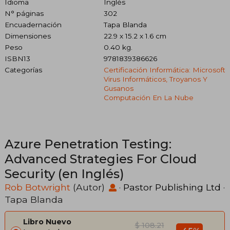
Idioma
Inglés
N° páginas
302
Encuadernación
Tapa Blanda
Dimensiones
22.9 x 15.2 x 1.6 cm
Peso
0.40 kg.
ISBN13
9781839386626
Categorías
Certificación Informática: Microsoft
Virus Informáticos, Troyanos Y
Gusanos
Computación En La Nube
Azure Penetration Testing:
Advanced Strategies For Cloud
Security (en Inglés)
Rob Botwright
(Autor)
·
Pastor Publishing Ltd
·
Tapa Blanda
Libro Nuevo
$ 108.21