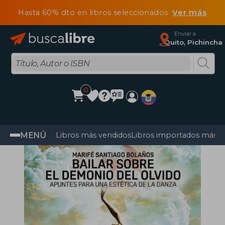
Hasta 60% dto en libros seleccionados
Ver más
Enviar a
Quito, Pichincha
0
MENÚ
Libros más vendidos
Libros importados más v