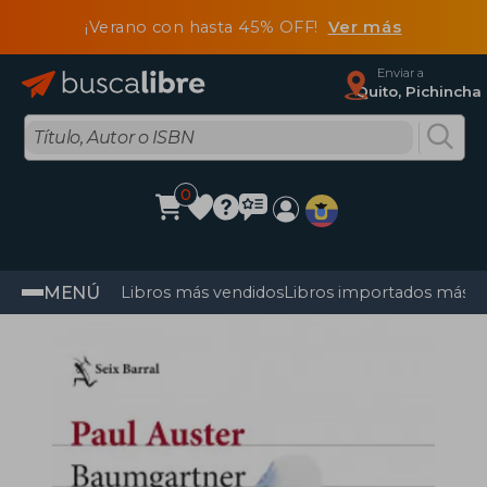
¡Verano con hasta 45% OFF!
Ver más
Enviar a
Quito, Pichincha
0
MENÚ
Libros más vendidos
Libros importados más v