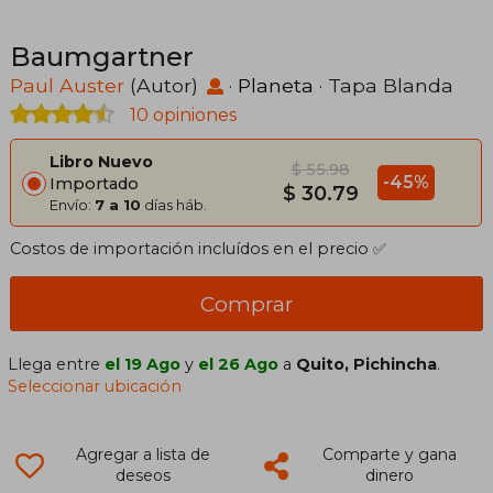
Baumgartner
Paul Auster
(Autor)
·
Planeta
· Tapa Blanda
10 opiniones
Libro Nuevo
$ 55.98
-45%
Importado
$ 30.79
Envío:
7 a 10
días háb.
Costos de importación incluídos en el precio ✅
Comprar
Llega entre
el 19 Ago
y
el 26 Ago
a
Quito, Pichincha
.
Seleccionar ubicación
Agregar a lista de
Comparte y gana
deseos
dinero