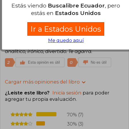
En 2006 recibió el Premio Príncipe de Asturias
Estás viendo
Buscalibre Ecuador
, pero
de las Letras. Es miembro de la American
2
0
Esta opinión es útil
No es útil
estás en
Estados Unidos
Academy of Arts and Letters y Comandante de
la Orden de las Artes y las Letras francesa. Su
obra está traducida a más de cuarenta idiomas.
Alejandra Lopez
Martes 30 de
Ir a Estados Unidos
Vive en Brooklyn, Nueva York.
Diciembre, 2025
Compra Verificada
Me quedo aquí
Qué buen escritor! Ácido, interesante, observador
analítico, irónico, divertido. Te agarra.
2
0
Esta opinión es útil
No es útil
Cargar más opiniones del libro
¿Leíste este libro?
Inicia sesión
para poder
agregar tu propia evaluación
.
70% (7)
30% (3)