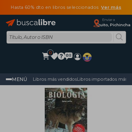
Hasta 60% dto en libros seleccionados
Ver más
Enviar a
Quito, Pichincha
0
MENÚ
Libros más vendidos
Libros importados más v