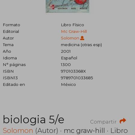
Formato
Libro Físico
Editorial
Mc Graw-Hill
Autor
Solomon
Tema
medicina (otras esp)
Año
2001
Idioma
Español
N° páginas
1300
ISBN
970103368X
ISBN13
9789701033685
Editado en
México
biologia 5/e
Compartir
Solomon
(Autor) ·
mc graw-hill
· Libro