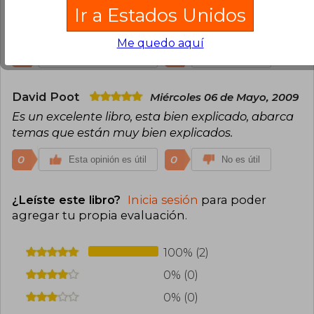
Ir a Estados Unidos
de Febrero, 2009
Es un buen libro, está bien explicado.
Me quedo aquí
0
0
Esta opinión es útil
No es útil
David Poot
Miércoles 06 de Mayo, 2009
Es un excelente libro, esta bien explicado, abarca
temas que están muy bien explicados.
0
0
Esta opinión es útil
No es útil
¿Leíste este libro?
Inicia sesión
para poder
agregar tu propia evaluación
.
100% (2)
0% (0)
0% (0)