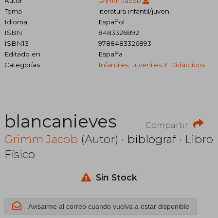
Autor
Grimm Jacob
Tema
literatura infantil/juven
Idioma
Español
ISBN
8483326892
ISBN13
9788483326893
Editado en
España
Categorías
Infantiles, Juveniles Y Didácticos
blancanieves
Compartir
Grimm Jacob
(Autor) ·
biblograf
· Libro
Físico
Sin Stock
Avisarme al correo cuando vuelva a estar disponible