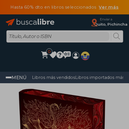
Hasta 60% dto en libros seleccionados
Ver más
Enviar a
Quito, Pichincha
0
MENÚ
Libros más vendidos
Libros importados más v