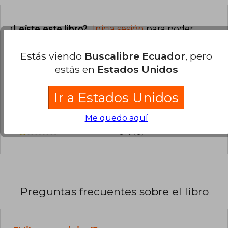
¿Leíste este libro?
Inicia sesión
para poder
agregar tu propia evaluación
.
Estás viendo
Buscalibre Ecuador
, pero
0% (0)
estás en
Estados Unidos
0% (0)
Ir a Estados Unidos
0% (0)
0% (0)
Me quedo aquí
0% (0)
Preguntas frecuentes sobre el libro