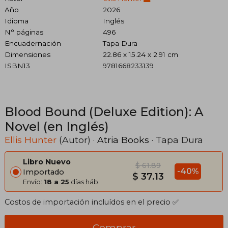
Año
2026
Idioma
Inglés
N° páginas
496
Encuadernación
Tapa Dura
Dimensiones
22.86 x 15.24 x 2.91 cm
ISBN13
9781668233139
Blood Bound (Deluxe Edition): A
Novel (en Inglés)
Ellis Hunter
(Autor) ·
Atria Books
· Tapa Dura
Libro Nuevo
$ 61.89
-40%
Importado
$ 37.13
Envío:
18 a 25
días háb.
Costos de importación incluídos en el precio ✅
Comprar