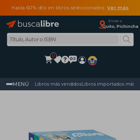
Hasta 60% dto en libros seleccionados
Ver más
Enviar a
Quito, Pichincha
0
MENÚ
Libros más vendidos
Libros importados más v