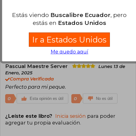
Estás viendo
Buscalibre Ecuador
, pero
Ximena Soto
Jueves 17 de Octubre,
estás en
Estados Unidos
2024
Compra Verificada
Muy Bello.
Ir a Estados Unidos
0
0
Esta opinión es útil
No es útil
Me quedo aquí
Pascual Maestre Server
Lunes 13 de
Enero, 2025
Compra Verificada
Perfecto para mi peque.
0
0
Esta opinión es útil
No es útil
¿Leíste este libro?
Inicia sesión
para poder
agregar tu propia evaluación
.