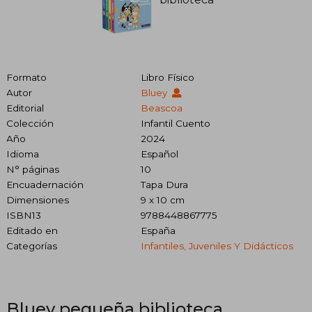
Formato
Libro Físico
Autor
Bluey
Editorial
Beascoa
Colección
Infantil Cuento
Año
2024
Idioma
Español
N° páginas
10
Encuadernación
Tapa Dura
Dimensiones
9 x 10 cm
ISBN13
9788448867775
Editado en
España
Categorías
Infantiles, Juveniles Y Didácticos
Bluey pequeña biblioteca