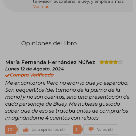
televisión australiana, Bluey, y emplea a más de
Ver más
cincuenta creativos y productores en sus
producciones originales.
Ludo es un estudio de propiedad
independiente ganador de tres premios
Emmy®, Logie y AACTA y Screen Producers
Australia, Negocio del Año.
Opiniones del libro
Ludo crea y produce historias originales desde
el guión hasta la pantalla bajo un mismo techo
en Brisbane, Australia.
María Fernanda Hernández Núñez
Lunes 12 de Agosto, 2024
Compra Verificada
Me encantaron! Pero no eran lo que yo esperaba.
Son pequeñitos (del tamaño de la palma de la
mano) y no son cuentos, sino una presentación de
cada personaje de Bluey. Me hubiese gustado
saber que de eso se trataba antes de comprarlos
imaginándome 4 cuentos con relatos.
10
1
Esta opinión es útil
No es útil