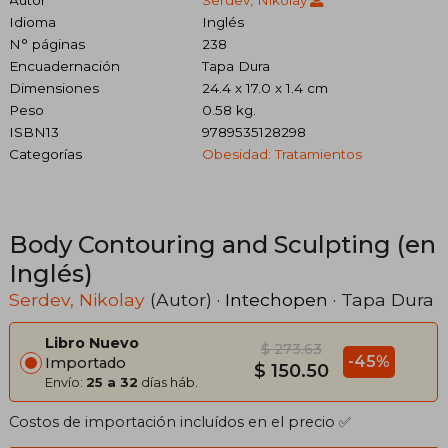
Idioma
Inglés
N° páginas
238
Encuadernación
Tapa Dura
Dimensiones
24.4 x 17.0 x 1.4 cm
Peso
0.58 kg.
ISBN13
9789535128298
Categorías
Obesidad: Tratamientos
Body Contouring and Sculpting (en
Inglés)
Serdev, Nikolay
(Autor) ·
Intechopen
· Tapa Dura
Libro Nuevo
$ 273.63
-45%
Importado
$ 150.50
Envío:
25 a 32
días háb.
Costos de importación incluídos en el precio ✅