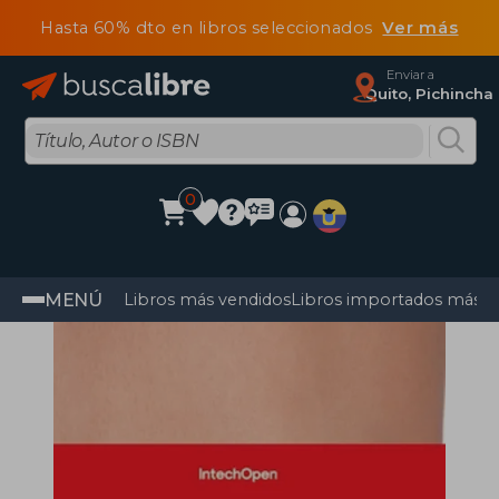
Hasta 60% dto en libros seleccionados
Ver más
Enviar a
Quito, Pichincha
0
MENÚ
Libros más vendidos
Libros importados más v