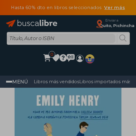
Hasta 60% dto en libros seleccionados
Ver más
Enviar a
Quito, Pichincha
0
MENÚ
Libros más vendidos
Libros importados más v