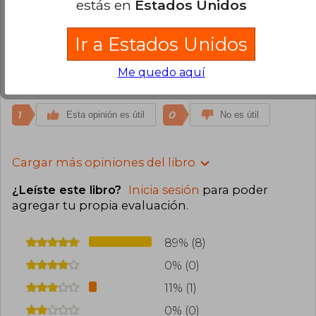
estás en
Estados Unidos
Macarena Guzmán
Lunes 24 de Marzo,
2025
Ir a Estados Unidos
Compra Verificada
Una comedia romantinca que he disfrutado
Me quedo aquí
mucho.
1
0
Esta opinión es útil
No es útil
Cargar más opiniones del libro
¿Leíste este libro?
Inicia sesión
para poder
agregar tu propia evaluación
.
89% (8)
0% (0)
11% (1)
0% (0)