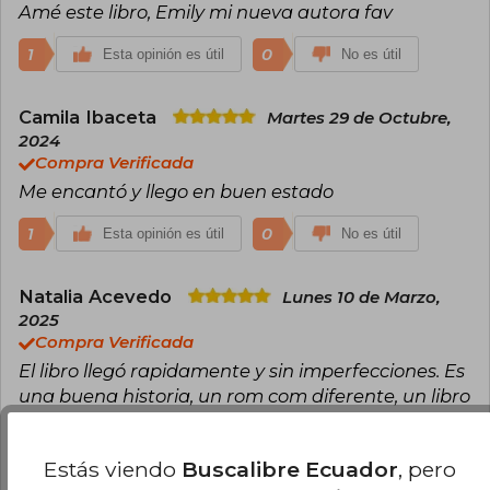
Amé este libro, Emily mi nueva autora fav
1
0
Esta opinión es útil
No es útil
Camila Ibaceta
Martes 29 de Octubre,
2024
Compra Verificada
Me encantó y llego en buen estado
1
0
Esta opinión es útil
No es útil
Natalia Acevedo
Lunes 10 de Marzo,
2025
Compra Verificada
El libro llegó rapidamente y sin imperfecciones. Es
una buena historia, un rom com diferente, un libro
entretenido.
1
0
Esta opinión es útil
No es útil
Estás viendo
Buscalibre Ecuador
, pero