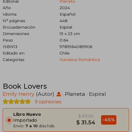
Editorial
Planeta
Año
2024
Idioma
Español
N° páginas
448
Encuadernación
Espiral
Dimensiones
15 x 23 cm
Peso
0.64
ISBN13
9789564085906
Editado en
Chile
Categorías
Narrativa Romántica
Book Lovers
Emily Henry
(Autor)
·
Planeta
· Espiral
9 opiniones
Libro Nuevo
$ 57.35
-45%
Importado
$ 31.54
Envío:
7 a 10
días háb.