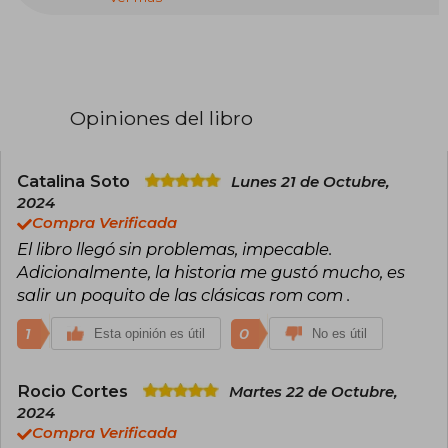
adultos con La novela del verano, escribió varias
obras para lectores adolescentes.
Con su segunda novela, People we meet on
vacation (2021), ganadora del premio a Mejor
Novela por los votos de los lectores en
Opiniones del libro
Goodreads, se ha consolidado como la autora
de novela romántica contemporánea más
importante de los últimos años, con millones de
libros vendidos en todo el mundo y publicada
Catalina Soto
Lunes 21 de Octubre,
en más de 30 países.
2024
Compra Verificada
El libro llegó sin problemas, impecable.
Adicionalmente, la historia me gustó mucho, es
salir un poquito de las clásicas rom com .
1
0
Esta opinión es útil
No es útil
Rocio Cortes
Martes 22 de Octubre,
2024
Compra Verificada