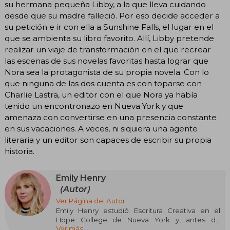
su hermana pequeña Libby, a la que lleva cuidando
desde que su madre falleció. Por eso decide acceder a
su petición e ir con ella a Sunshine Falls, el lugar en el
que se ambienta su libro favorito. Allí, Libby pretende
realizar un viaje de transformación en el que recrear
las escenas de sus novelas favoritas hasta lograr que
Nora sea la protagonista de su propia novela. Con lo
que ninguna de las dos cuenta es con toparse con
Charlie Lastra, un editor con el que Nora ya había
tenido un encontronazo en Nueva York y que
amenaza con convertirse en una presencia constante
en sus vacaciones. A veces, ni siquiera una agente
literaria y un editor son capaces de escribir su propia
historia.
Emily Henry
(Autor)
Ver Página del Autor
Emily Henry estudió Escritura Creativa en el
Hope College de Nueva York y, antes de
Ver más
debutar por todo lo alto en la ficción para