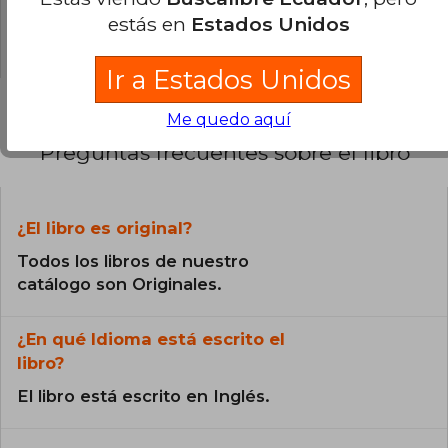
0% (0)
estás en
Estados Unidos
0% (0)
Ir a Estados Unidos
Me quedo aquí
Preguntas frecuentes sobre el libro
¿El libro es original?
Todos los libros de nuestro
catálogo son Originales.
¿En qué Idioma está escrito el
libro?
El libro está escrito en Inglés.