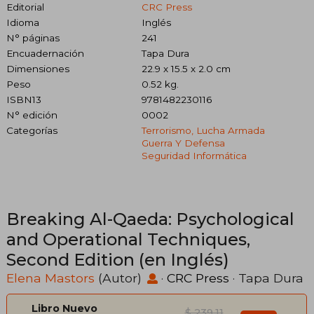
Editorial
CRC Press
Idioma
Inglés
N° páginas
241
Encuadernación
Tapa Dura
Dimensiones
22.9 x 15.5 x 2.0 cm
Peso
0.52 kg.
ISBN13
9781482230116
N° edición
0002
Categorías
Terrorismo, Lucha Armada
Guerra Y Defensa
Seguridad Informática
Breaking Al-Qaeda: Psychological
and Operational Techniques,
Second Edition (en Inglés)
Elena Mastors
(Autor)
·
CRC Press
· Tapa Dura
Libro Nuevo
$ 239.11