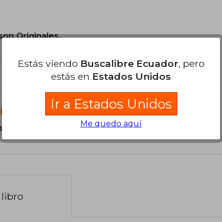
son Originales.
Estás viendo
Buscalibre Ecuador
, pero
?
estás en
Estados Unidos
Ir a Estados Unidos
libro?
Me quedo aquí
s Tapa Dura.
libro