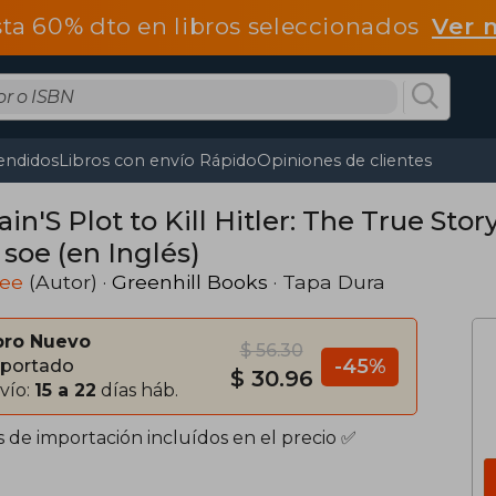
ta 60% dto en libros seleccionados
Ver 
endidos
Libros con envío Rápido
Opiniones de clientes
ain'S Plot to Kill Hitler: The True Sto
 soe (en Inglés)
Lee
(Autor) ·
Greenhill Books
· Tapa Dura
bro Nuevo
$ 56.30
-45%
portado
$ 30.96
vío:
15 a 22
días háb.
s de importación incluídos en el precio ✅