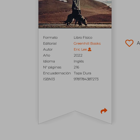
Formato
Libro Físico
A
Editorial
Greenhill Books
Autor
Eric Lee
Año
2022
Idioma
Inglés
N° páginas
216
Encuadernación
Tapa Dura
ISBN13
9781784387273