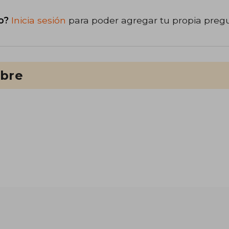
o?
Inicia sesión
para poder agregar tu propia preg
ibre