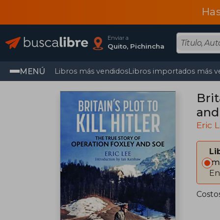
Has
Enviar a
Quito, Pichincha
MENÚ
Libros más vendidos
Libros importados más v
Brit
and
Eric 
Li
Im
En
Costo