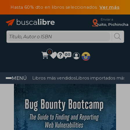
Hasta 60% dto en libros seleccionados
Ver más
Enviar a
Quito, Pichincha
0
MENÚ
Libros más vendidos
Libros importados más v