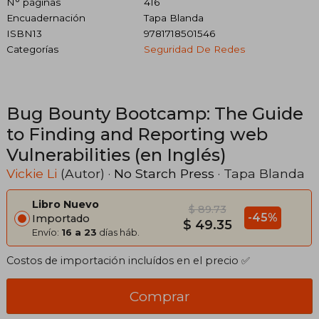
N° páginas
416
Encuadernación
Tapa Blanda
ISBN13
9781718501546
Categorías
Seguridad De Redes
Bug Bounty Bootcamp: The Guide
to Finding and Reporting web
Vulnerabilities (en Inglés)
Vickie Li
(Autor) ·
No Starch Press
· Tapa Blanda
Libro Nuevo
$ 89.73
-45%
Importado
$ 49.35
Envío:
16 a 23
días háb.
Costos de importación incluídos en el precio ✅
Comprar