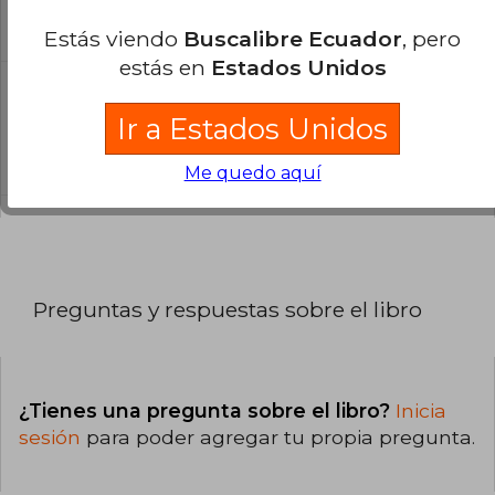
El libro está escrito en Inglés.
Estás viendo
Buscalibre Ecuador
, pero
estás en
Estados Unidos
¿Cuál es la encuadernación de este libro?
Ir a Estados Unidos
La encuadernación de esta edición es Tapa
Blanda.
Me quedo aquí
Preguntas y respuestas sobre el libro
¿Tienes una pregunta sobre el libro?
Inicia
sesión
para poder agregar tu propia pregunta.