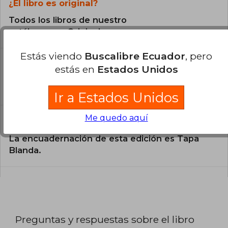
¿El libro es original?
Todos los libros de nuestro
catálogo son Originales.
Estás viendo
Buscalibre Ecuador
, pero
¿En qué Idioma está escrito el
estás en
Estados Unidos
libro?
El libro está escrito en Español.
Ir a Estados Unidos
Me quedo aquí
¿Cuál es la encuadernación de este libro?
La encuadernación de esta edición es Tapa
Blanda.
Preguntas y respuestas sobre el libro