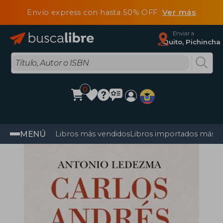
Envío express con hasta 50% OFF
Ver más
Enviar a
Quito, Pichincha
0
MENÚ
Libros más vendidos
Libros importados más v