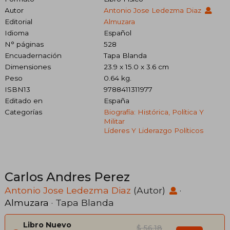
Autor
Antonio Jose Ledezma Diaz
Editorial
Almuzara
Idioma
Español
N° páginas
528
Encuadernación
Tapa Blanda
Dimensiones
23.9 x 15.0 x 3.6 cm
Peso
0.64 kg.
ISBN13
9788411311977
Editado en
España
Categorías
Biografía: Histórica, Política Y
Militar
Líderes Y Liderazgo Políticos
Carlos Andres Perez
Antonio Jose Ledezma Diaz
(Autor)
·
Almuzara
· Tapa Blanda
Libro Nuevo
$ 56.18