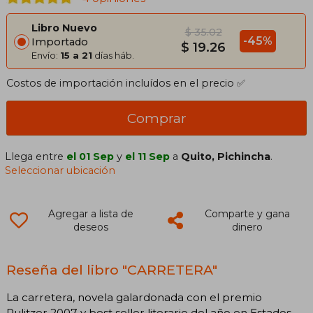
Libro Nuevo
$ 35.02
-45%
Importado
$ 19.26
Envío:
15 a 21
días háb.
Costos de importación incluídos en el precio ✅
Comprar
Llega entre
el 01 Sep
y
el 11 Sep
a
Quito, Pichincha
.
Seleccionar ubicación
Agregar a lista de
Comparte y gana
deseos
dinero
Reseña del libro "CARRETERA"
La carretera, novela galardonada con el premio
Pulitzer 2007 y best seller literario del año en Estados