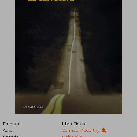
Formato
Libro Físico
Autor
Cormac McCarthy
Editorial
Debolsillo