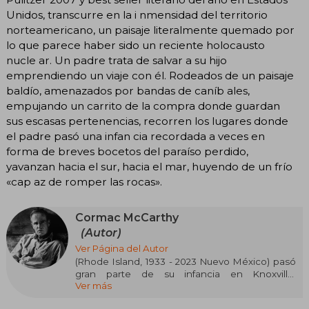
Unidos, transcurre en la i nmensidad del territorio
norteamericano, un paisaje literalmente quemado por
lo que parece haber sido un reciente holocausto
nucle ar. Un padre trata de salvar a su hijo
emprendiendo un viaje con él. Rodeados de un paisaje
baldío, amenazados por bandas de caníb ales,
empujando un carrito de la compra donde guardan
sus escasas pertenencias, recorren los lugares donde
el padre pasó una infan cia recordada a veces en
forma de breves bocetos del paraíso perdido,
yavanzan hacia el sur, hacia el mar, huyendo de un frío
«cap az de romper las rocas».
Cormac McCarthy
(Autor)
Ver Página del Autor
(Rhode Island, 1933 - 2023 Nuevo México) pasó
gran parte de su infancia en Knoxville,
Ver más
Tennessee, donde tendrán lugar sus primeras
cuatro novelas. Ya en 1965 comenzó a llamar la