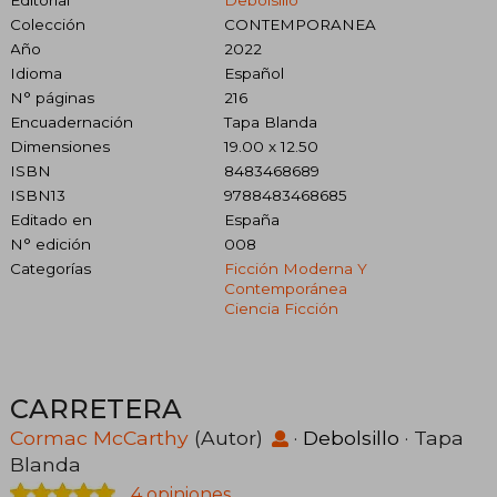
Colección
CONTEMPORANEA
Año
2022
Idioma
Español
N° páginas
216
Encuadernación
Tapa Blanda
Dimensiones
19.00 x 12.50
ISBN
8483468689
ISBN13
9788483468685
Editado en
España
N° edición
008
Categorías
Ficción Moderna Y
Contemporánea
Ciencia Ficción
CARRETERA
Cormac McCarthy
(Autor)
·
Debolsillo
· Tapa
Blanda
4 opiniones