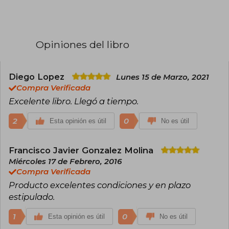
atención de la crítica internacional con El
Guardían del Vergel por el que ganó el premio
Faulker.
Ganó el Premio Pulitzer de ficción por La
Opiniones del libro
carretera y del National Book Award por Todos
los hermosos caballos. Es considerado como
uno de los cuatro mayores novelistas
estadounidenses de su tiempo. Su prosa densa
Diego Lopez
Lunes 15 de Marzo, 2021
se encasilla dentro del género gótico sureño
Compra Verificada
por su complejidad estilística y la oscuridad y
Excelente libro. Llegó a tiempo.
violencia que presenta. Sus libros La oscuridad
exterior, Hijo de Dios y Suttree, han sido
2
0
Esta opinión es útil
comparadas con la obra de William Faulkner y
No es útil
Flannery O'Connor.
Francisco Javier Gonzalez Molina
Miércoles 17 de Febrero, 2016
Compra Verificada
Producto excelentes condiciones y en plazo
estipulado.
1
0
Esta opinión es útil
No es útil