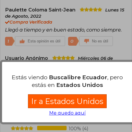
Paulette Coloma Saint-Jean
Lunes 15
de Agosto, 2022
Compra Verificada
Llegó a tiempo y en buen estado, como siempre.
1
0
Esta opinión es útil
No es útil
Usuario Anónimo
Miércoles 06 de
Mayo, 2026
Compra Verificada
Estás viendo
Buscalibre Ecuador
, pero
Lo compré para mi hijo y está feliz
estás en
Estados Unidos
0
0
Esta opinión es útil
No es útil
Ir a Estados Unidos
¿Leíste este libro?
Inicia sesión
para poder
agregar tu propia evaluación
.
Me quedo aquí
100% (4)