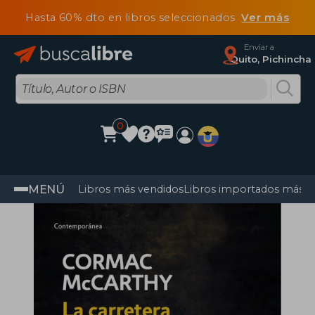
Hasta 60% dto en libros seleccionados
Ver más
Enviar a
Quito, Pichincha
0
MENÚ
Libros más vendidos
Libros importados más v