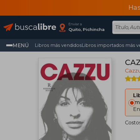
Has
Enviar a
Quito, Pichincha
MENÚ
Libros más vendidos
Libros importados más v
CA
Cazz
Li
Im
En
Costo