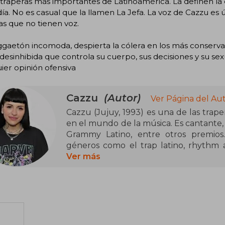
 traperas más importantes de Latinoamérica. La definen la de
ía. No es casual que la llamen La Jefa. La voz de Cazzu es ún
s que no tienen voz.
ggaetón incomoda, despierta la cólera en los más conserv
desinhibida que controla su cuerpo, sus decisiones y su sexu
ier opinión ofensiva
Cazzu
(Autor)
Ver Página del Au
Cazzu (Jujuy, 1993) es una de las trape
en el mundo de la música. Es cantante,
Grammy Latino, entre otros premios.
géneros como el trap latino, rhythm a
entre otros. Lleva publicados cinco 
Ver más
sencillos. Perreo, una revolución es su p