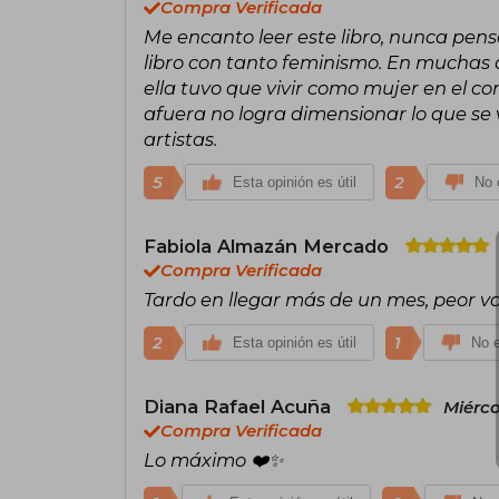
Compra Verificada
Me encanto leer este libro, nunca pens
libro con tanto feminismo. En muchas
ella tuvo que vivir como mujer en el 
afuera no logra dimensionar lo que se
artistas.
5
2
Esta opinión es útil
No e
Fabiola Almazán Mercado
Compra Verificada
Tardo en llegar más de un mes, peor val
2
1
Esta opinión es útil
No e
Diana Rafael Acuña
Miérco
Compra Verificada
Lo máximo ❤️✨