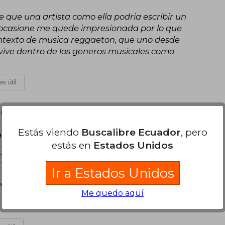
e que una artista como ella podria escribir un
 ocasione me quede impresionada por lo que
contexto de musica reggaeton, que uno desde
 vive dentro de los generos musicales como
s útil
Miércoles 09 de Julio, 2025
Estás viendo
Buscalibre Ecuador
, pero
ió la pena. Excelente libro.
estás en
Estados Unidos
s útil
Ir a Estados Unidos
les 24 de Septiembre, 2025
Me quedo aquí