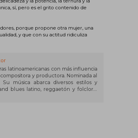
licadeza y la potencia, la ternura y la
ica, sí, pero es el grito contenido de
adores, porque propone otra mujer, una
alidad, y que con su actitud ridiculiza
tor
ras latinoamericanas con más influencia
 compositora y productora. Nominada al
 Su música abarca diversos estilos y
nd blues latino, reggaetón y folclore,
álbumes de estudio, un EP y más de 30
rimer libro.