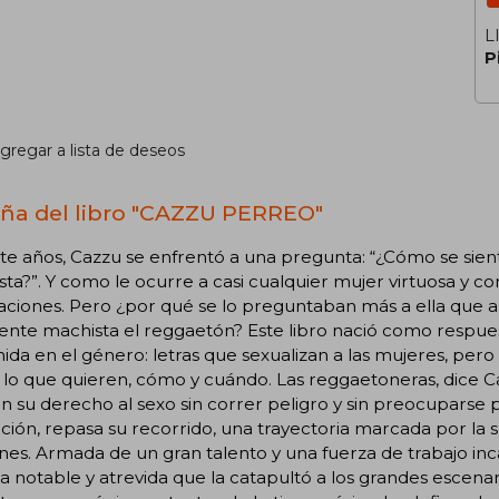
L
P
gregar a lista de deseos
ña del libro "CAZZU PERREO"
e años, Cazzu se enfrentó a una pregunta: “¿Cómo se sien
ta?”. Y como le ocurre a casi cualquier mujer virtuosa y co
aciones. Pero ¿por qué se lo preguntaban más a ella que a
nte machista el reggaetón? Este libro nació como respues
ida en el género: letras que sexualizan a las mujeres, pe
 lo que quieren, cómo y cuándo. Las reggaetoneras, dice 
n su derecho al sexo sin correr peligro y sin preocuparse 
ción, repasa su recorrido, una trayectoria marcada por la
ones. Armada de un gran talento y una fuerza de trabajo i
a notable y atrevida que la catapultó a los grandes esce