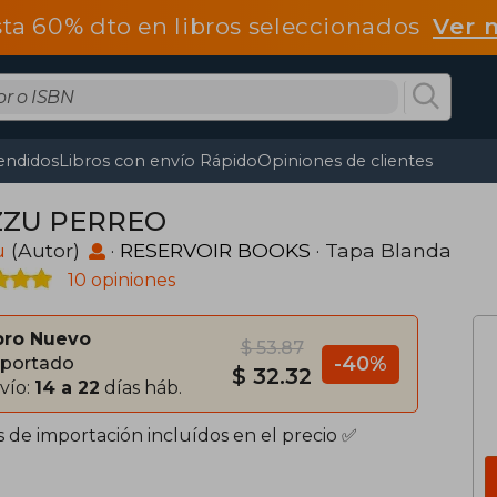
ta 60% dto en libros seleccionados
Ver 
endidos
Libros con envío Rápido
Opiniones de clientes
ZZU PERREO
u
(Autor)
·
RESERVOIR BOOKS
· Tapa Blanda
10 opiniones
bro Nuevo
$ 53.87
-40%
portado
$ 32.32
vío:
14 a 22
días háb.
s de importación incluídos en el precio ✅