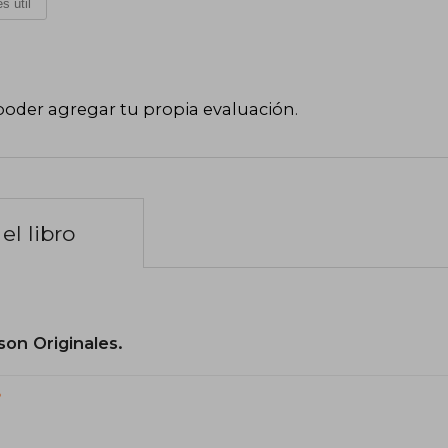
s útil
poder agregar tu propia evaluación
.
el libro
son Originales.
?