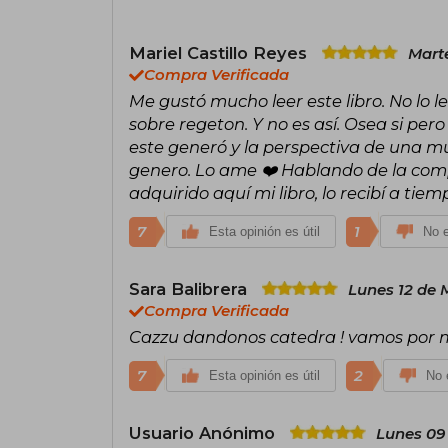
Mariel Castillo Reyes
Marte
Compra Verificada
Me gustó mucho leer este libro. No lo l
sobre regeton. Y no es así. Osea si pe
este generó y la perspectiva de una m
genero. Lo ame ❤️ Hablando de la com
adquirido aquí mi libro, lo recibí a tiem
7
1
Esta opinión es útil
No e
Sara Balibrera
Lunes 12 de 
Compra Verificada
Cazzu dandonos catedra ! vamos por m
7
2
Esta opinión es útil
No e
Usuario Anónimo
Lunes 09 