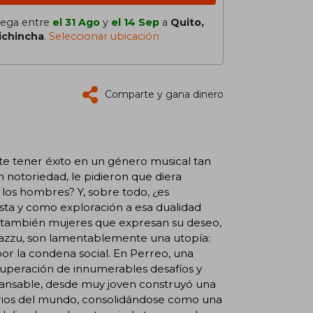
lega entre
el 31 Ago
y
el 14 Sep
a
Quito,
ichincha
.
Seleccionar ubicación
Comparte y gana dinero
te tener éxito en un género musical tan
n notoriedad, le pidieron que diera
 los hombres? Y, sobre todo, ¿es
ta y como exploración a esa dualidad
ro también mujeres que expresan su deseo,
Cazzu, son lamentablemente una utopía:
por la condena social. En Perreo, una
 superación de innumerables desafíos y
ncansable, desde muy joven construyó una
narios del mundo, consolidándose como una