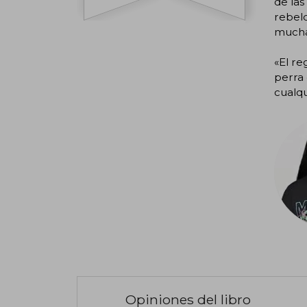
de las
rebeld
mucha
«El re
perra 
cualqu
Opiniones del libro