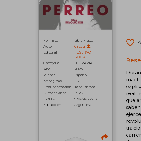
Formato
Libro Físico
A
Autor
Cazzu
Editorial
RESERVOIR
BOOKS
Rese
Categoría
LITERARIA
Año
2025
Durant
Idioma
Español
machis
N° páginas
192
explic
Encuadernación
Tapa Blanda
realme
Dimensiones
14 X 21
ISBN13
9786316553201
que an
Editado en
Argentina
saben
ejerce
revolu
traici
carrer