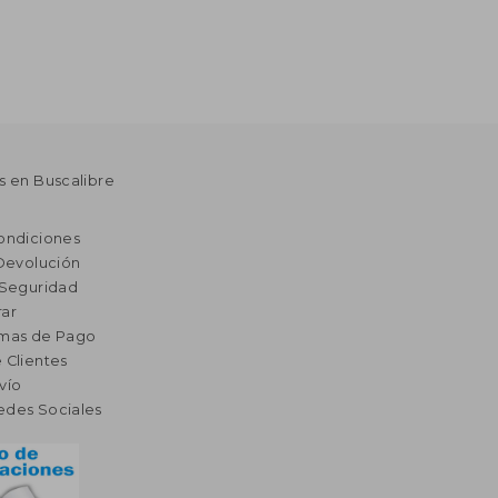
s en Buscalibre
ondiciones
 Devolución
 Seguridad
ar
rmas de Pago
 Clientes
vío
edes Sociales