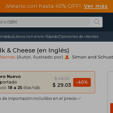
¡Verano con hasta 45% OFF!
Ver más
endidos
Libros con envío Rápido
Opiniones de clientes
lk & Cheese (en Inglés)
Warnes
(Autor, Ilustrado por)
·
Simon and Schust
bro Nuevo
$ 48.39
-40%
portado
$ 29.03
vío:
18 a 25
días háb.
s de importación incluídos en el precio ✅