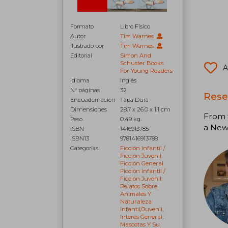
Formato
Libro Físico
Autor
Tim Warnes
Ilustrado por
Tim Warnes
Editorial
Simon And
Schuster Books
A
For Young Readers
Idioma
Inglés
N° páginas
32
Rese
Encuadernación
Tapa Dura
Dimensiones
28.7 x 26.0 x 1.1 cm
From t
Peso
0.49 kg.
a New 
ISBN
1416913785
ISBN13
9781416913788
Categorías
Ficción Infantil /
Ficción Juvenil:
Ficción General
Ficción Infantil /
Ficción Juvenil:
Relatos Sobre
Animales Y
Naturaleza
Infantil/juvenil,
Interés General,
Mascotas Y Su