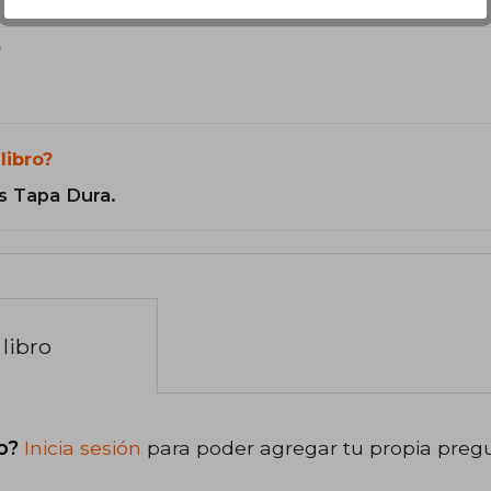
?
libro?
s Tapa Dura.
libro
o?
Inicia sesión
para poder agregar tu propia preg