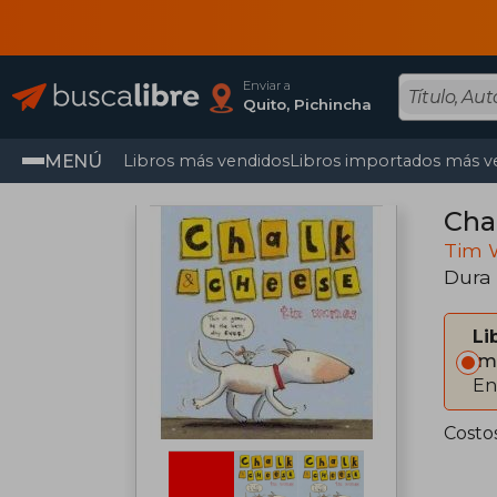
Enviar a
Quito, Pichincha
MENÚ
Libros más vendidos
Libros importados más v
Cha
Tim 
Dura
Li
Im
En
Costo