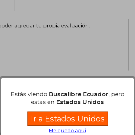
poder agregar tu propia evaluación
.
Estás viendo
Buscalibre Ecuador
, pero
el libro
estás en
Estados Unidos
Ir a Estados Unidos
Me quedo aquí
son Originales.