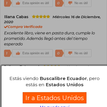
1
0
Esta opinión es útil
No es útil
Iliana Cabas
Miércoles 16 de Diciembre,
2020
Compra Verificada
Excelente libro, viene en pasta dura, cumple lo
prometido. Además llegó antes del tiempo
esperado
1
0
Esta opinión es útil
No es útil
Juliana Echeverri
Miércoles 17 de
Febrero, 2021
Compra Verificada
Estás viendo
Buscalibre Ecuador
, pero
me encanta
estás en
Estados Unidos
1
0
Esta opinión es útil
No es útil
Ir a Estados Unidos