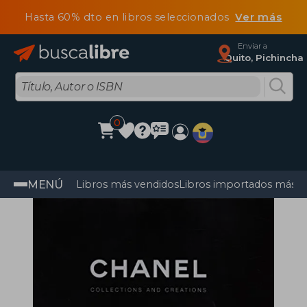
Hasta 60% dto en libros seleccionados
Ver más
Enviar a
Quito, Pichincha
0
MENÚ
Libros más vendidos
Libros importados más v