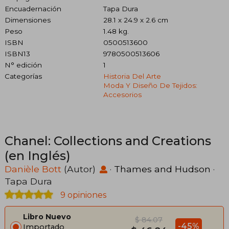
Encuadernación
Tapa Dura
Dimensiones
28.1 x 24.9 x 2.6 cm
Peso
1.48 kg.
ISBN
0500513600
ISBN13
9780500513606
N° edición
1
Categorías
Historia Del Arte
Moda Y Diseño De Tejidos:
Accesorios
Chanel: Collections and Creations
(en Inglés)
Danièle Bott
(Autor)
·
Thames and Hudson
·
Tapa Dura
9 opiniones
Libro Nuevo
$ 84.07
-45%
Importado