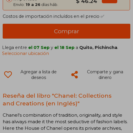
$ 46.24
Envío:
19 a 26
días háb.
Costos de importación incluídos en el precio ✅
Comprar
Llega entre
el 07 Sep
y
el 18 Sep
a
Quito, Pichincha
.
Seleccionar ubicación
Agregar a lista de
Comparte y gana
deseos
dinero
Reseña del libro "Chanel: Collections
and Creations (en Inglés)"
Chanel's combination of tradition, originality, and style
has always made it the most seductive of fashion labels.
Here the House of Chanel opens its private archives,