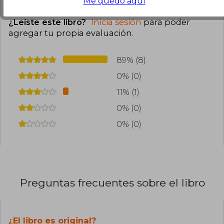
Me quedo aquí
Cargar más opiniones del libro
¿Leíste este libro?
Inicia sesión
para poder
agregar tu propia evaluación
.
89% (8)
0% (0)
11% (1)
0% (0)
0% (0)
Preguntas frecuentes sobre el libro
¿El libro es original?