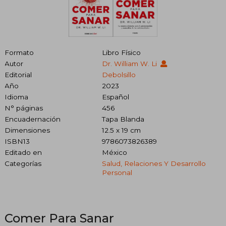
Formato
Libro Físico
Autor
Dr. William W. Li
Editorial
Debolsillo
Año
2023
Idioma
Español
N° páginas
456
Encuadernación
Tapa Blanda
Dimensiones
12.5 x 19 cm
ISBN13
9786073826389
Editado en
México
Categorías
Salud, Relaciones Y Desarrollo
Personal
Comer Para Sanar