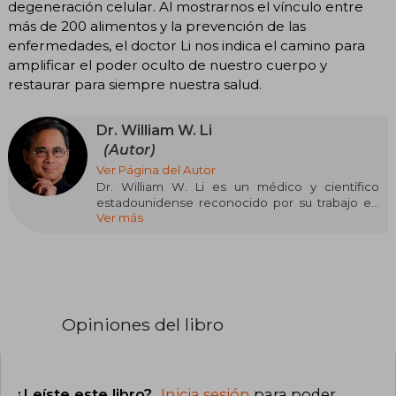
degeneración celular. Al mostrarnos el vínculo entre
más de 200 alimentos y la prevención de las
enfermedades, el doctor Li nos indica el camino para
amplificar el poder oculto de nuestro cuerpo y
restaurar para siempre nuestra salud.
Dr. William W. Li
(Autor)
Ver Página del Autor
Dr. William W. Li es un médico y científico
estadounidense reconocido por su trabajo en
Ver más
angiogénesis, el estudio de la formación de
vasos sanguíneos, y por promover la idea de la
“comida como medicina”. Es presidente y
director médico de la Angiogenesis
Foundation, donde investiga cómo la
regulación de los vasos sanguíneos puede
usarse para tratar enfermedades como cáncer,
Opiniones del libro
diabetes, lesiones crónicas y enfermedades
cardiovasculares.
Se formó en Harvard en bioquímica y obtuvo su
¿Leíste este libro?
Inicia sesión
para poder
título de médico en la Universidad de