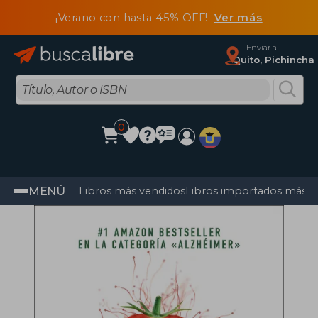
¡Verano con hasta 45% OFF!
Ver más
Enviar a
Quito, Pichincha
0
MENÚ
Libros más vendidos
Libros importados más v