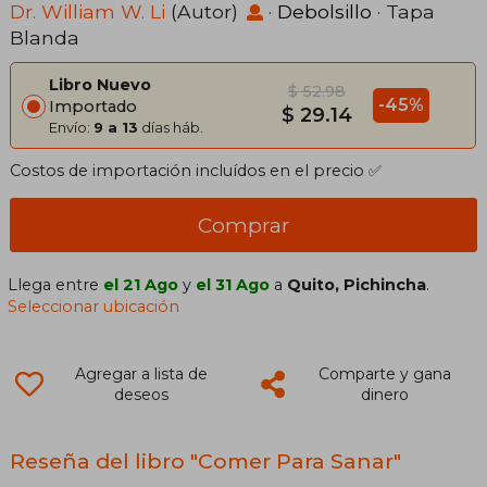
Dr. William W. Li
(Autor)
·
Debolsillo
· Tapa
Blanda
Libro Nuevo
$ 52.98
-45%
Importado
$ 29.14
Envío:
9 a 13
días háb.
Costos de importación incluídos en el precio ✅
Comprar
Llega entre
el 21 Ago
y
el 31 Ago
a
Quito, Pichincha
.
Seleccionar ubicación
Agregar a lista de
Comparte y gana
deseos
dinero
Reseña del libro "Comer Para Sanar"