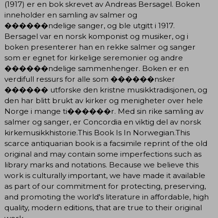
(1917) er en bok skrevet av Andreas Bersagel. Boken
inneholder en samling av salmer og
������ndelige sanger, og ble utgitt i 1917.
Bersagel var en norsk komponist og musiker, og i
boken presenterer han en rekke salmer og sanger
som er egnet for kirkelige seremonier og andre
������ndelige sammenhenger. Boken er en
verdifull ressurs for alle som ������nsker
������ utforske den kristne musikktradisjonen, og
den har blitt brukt av kirker og menigheter over hele
Norge i mange ti������r. Med sin rike samling av
salmer og sanger, er Concordia en viktig del av norsk
kirkemusikkhistorie.This Book Is In Norwegian.This
scarce antiquarian book is a facsimile reprint of the old
original and may contain some imperfections such as
library marks and notations. Because we believe this
work is culturally important, we have made it available
as part of our commitment for protecting, preserving,
and promoting the world's literature in affordable, high
quality, modern editions, that are true to their original