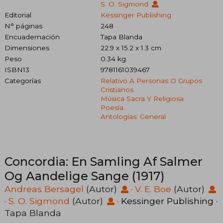
S. O. Sigmond
Editorial
Kessinger Publishing
N° páginas
248
Encuadernación
Tapa Blanda
Dimensiones
22.9 x 15.2 x 1.3 cm
Peso
0.34 kg.
ISBN13
9781161039467
Categorías
Relativo A Personas O Grupos
Cristianos
Música Sacra Y Religiosa
Poesía
Antologías: General
Concordia: En Samling Af Salmer
Og Aandelige Sange (1917)
Andreas Bersagel
(Autor)
·
V. E. Boe
(Autor)
·
S. O. Sigmond
(Autor)
·
Kessinger Publishing
·
Tapa Blanda