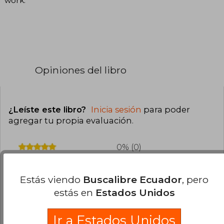
work.
Opiniones del libro
¿Leíste este libro?
Inicia sesión
para poder
agregar tu propia evaluación
.
0% (0)
0% (0)
Estás viendo
Buscalibre Ecuador
, pero
0% (0)
estás en
Estados Unidos
0% (0)
0% (0)
Ir a Estados Unidos