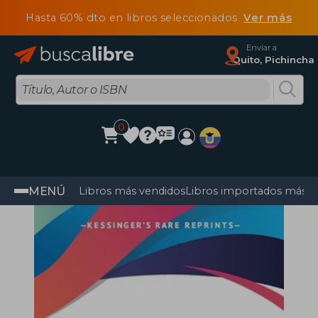
Hasta 60% dto en libros seleccionados
Ver más
Enviar a
Quito, Pichincha
0
MENÚ
Libros más vendidos
Libros importados más v