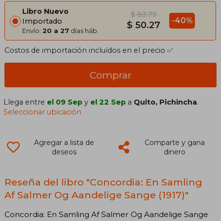
Libro Nuevo
$ 83.79
-40%
Importado
$ 50.27
Envío:
20 a 27
días háb.
Costos de importación incluídos en el precio ✅
Comprar
Llega entre
el 09 Sep
y
el 22 Sep
a
Quito, Pichincha
.
Seleccionar ubicación
Agregar a lista de
Comparte y gana
deseos
dinero
Reseña del libro "Concordia: En Samling
Af Salmer Og Aandelige Sange (1917)"
Concordia: En Samling Af Salmer Og Aandelige Sange