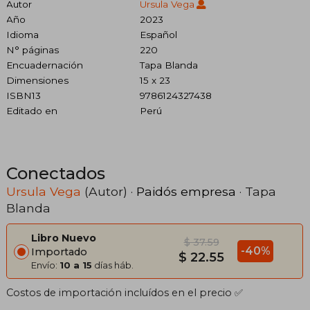
Autor
Ursula Vega
Año
2023
Idioma
Español
N° páginas
220
Encuadernación
Tapa Blanda
Dimensiones
15 x 23
ISBN13
9786124327438
Editado en
Perú
Conectados
Ursula Vega
(Autor) ·
Paidós empresa
· Tapa
Blanda
Libro Nuevo
$ 37.59
-40%
Importado
$ 22.55
Envío:
10 a 15
días háb.
Costos de importación incluídos en el precio ✅