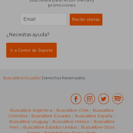
Suscríbete para recibir ofertas y
promociones
¿Necesitas ayuda?
Ir a Centro de Soporte
Buscalibre Ecuador
Derechos Reservados.
Buscalibre Argentina
|
Buscalibre Chile
|
Buscalibre
Colombia
|
Buscalibre Ecuador
|
Buscalibre España
|
Buscalibre Uruguay
|
Buscalibre México
|
Buscalibre
Perú
|
Buscalibre Estados Unidos
|
Buscalibre Otros
Países
|
Bookdelivery Reino Unido