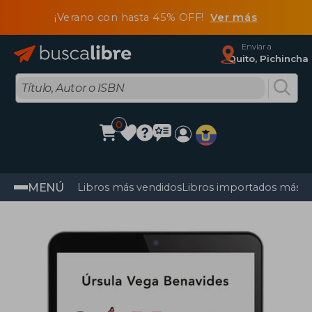
¡Verano con hasta 45% OFF!
Ver más
Enviar a
Quito, Pichincha
0
MENÚ
Libros más vendidos
Libros importados más v