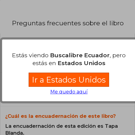
Preguntas frecuentes sobre el libro
¿El libro es original?
Estás viendo
Buscalibre Ecuador
, pero
Todos los libros de nuestro
estás en
Estados Unidos
catálogo son Originales.
Ir a Estados Unidos
¿En qué Idioma está escrito el
libro?
Me quedo aquí
El libro está escrito en Español.
¿Cuál es la encuadernación de este libro?
La encuadernación de esta edición es Tapa
Blanda.