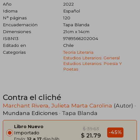
Año
2022
Idioma
Español
N° páginas
120
Encuadernación
Tapa Blanda
Dimensiones
21cm x 14cm
ISBN13
9789566202004
Editado en
Chile
Categorías
Teoría Literaria
Estudios Literarios: General
Estudios Literarios: Poesía Y
Poetas
Contra el cliché
Marchant Rivera, Julieta Marta Carolina
(Autor) ·
Mundana Ediciones
· Tapa Blanda
Libro Nuevo
$ 39.63
-45%
Importado
$ 21.79
Envío:
12 a 17
días háb.