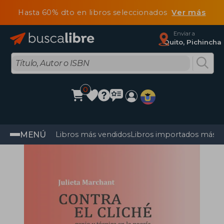
Hasta 60% dto en libros seleccionados
Ver más
Enviar a
Quito, Pichincha
0
MENÚ
Libros más vendidos
Libros importados más v