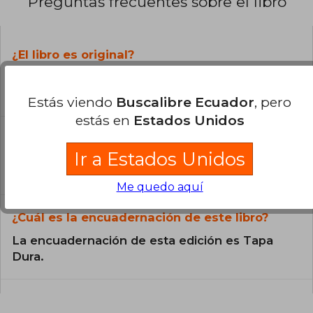
Preguntas frecuentes sobre el libro
¿El libro es original?
Todos los libros de nuestro
catálogo son Originales.
Estás viendo
Buscalibre Ecuador
, pero
estás en
Estados Unidos
¿En qué Idioma está escrito el
libro?
Ir a Estados Unidos
El libro está escrito en Inglés.
Me quedo aquí
¿Cuál es la encuadernación de este libro?
La encuadernación de esta edición es Tapa
Dura.