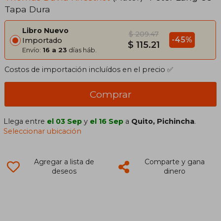
Tapa Dura
Inglés)
Libro Nuevo
$ 209.47
-45%
Importado
$ 115.21
Envío:
16 a 23
días háb.
Costos de importación incluídos en el precio ✅
Comprar
Llega entre
el 03 Sep
y
el 16 Sep
a
Quito, Pichincha
.
Seleccionar ubicación
Agregar a lista de
Comparte y gana
deseos
dinero