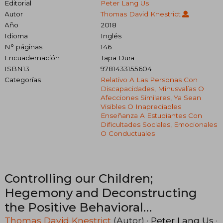
Editorial
Peter Lang Us
Autor
Thomas David Knestrict
Año
2018
Idioma
Inglés
N° páginas
146
Encuadernación
Tapa Dura
ISBN13
9781433155604
Categorías
Relativo A Las Personas Con
Discapacidades, Minusvalías O
Afecciones Similares, Ya Sean
Visibles O Inapreciables
Enseñanza A Estudiantes Con
Dificultades Sociales, Emocionales
O Conductuales
Controlling our Children;
Hegemony and Deconstructing
the Positive Behavioral
Intervention Support Model (en
Thomas David Knestrict
(Autor) ·
Peter Lang Us
·