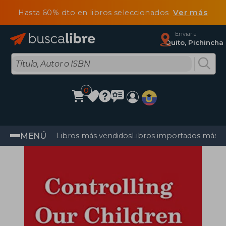
Hasta 60% dto en libros seleccionados
Ver más
Enviar a
Quito, Pichincha
0
MENÚ
Libros más vendidos
Libros importados más v