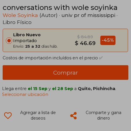
conversations with wole soyinka
Wole Soyinka
(Autor) ·
univ pr of mississippi
·
Libro Físico
Libro Nuevo
$ 84.89
-45%
Importado
$ 46.69
Envío:
25 a 32
días háb.
Costos de importación incluídos en el precio ✅
Comprar
Llega entre
el 15 Sep
y
el 28 Sep
a
Quito, Pichincha
.
Seleccionar ubicación
Agregar a lista de
Comparte y gana
deseos
dinero