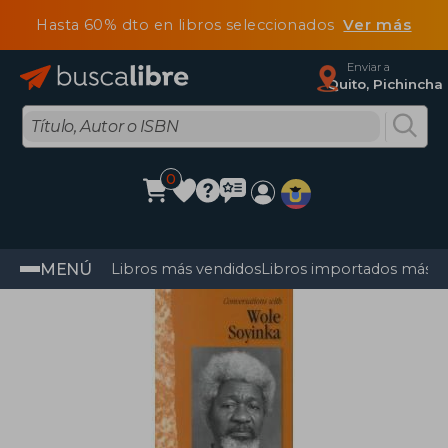
Hasta 60% dto en libros seleccionados
Ver más
Enviar a
Quito, Pichincha
0
MENÚ
Libros más vendidos
Libros importados más v