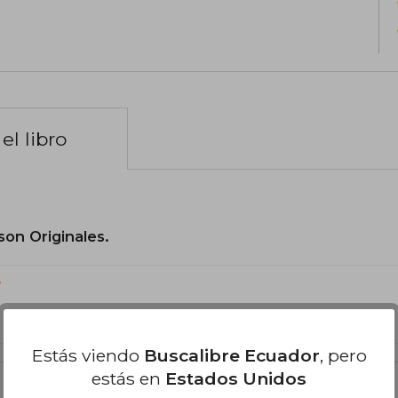
el libro
son Originales.
?
Estás viendo
Buscalibre Ecuador
, pero
estás en
Estados Unidos