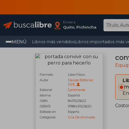
Enviar a
Quito, Pichincha
MENÚ
Libros más vendidos
Libros importados más v
con
Equip
Formato
Libro Físico
Li
Autor
Equipo Editorial
DVE
Im
Editorial
Continente
En
Idioma
Español
ISBN
8431525622
Costo
ISBN13
9788431525620
Editado en
España
Categorías
Cría De Animales