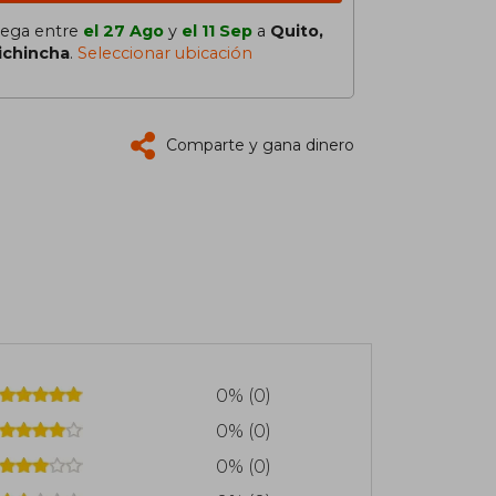
lega entre
el 27 Ago
y
el 11 Sep
a
Quito,
ichincha
.
Seleccionar ubicación
Comparte y gana dinero
0% (0)
0% (0)
0% (0)