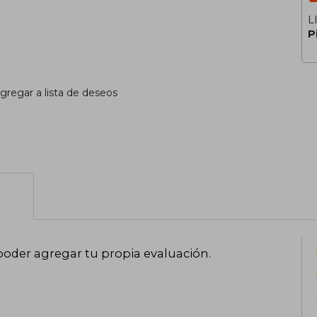
L
P
gregar a lista de deseos
poder agregar tu propia evaluación
.