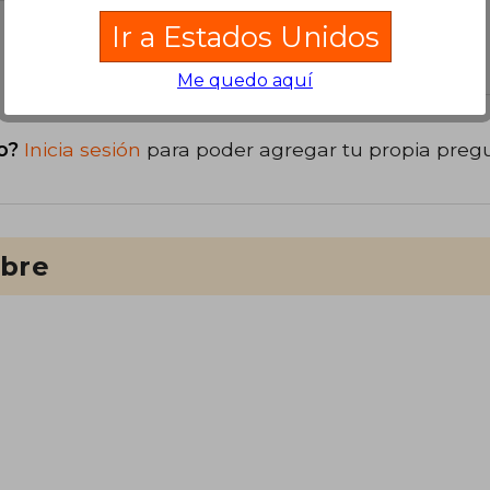
Ir a Estados Unidos
libro
Me quedo aquí
o?
Inicia sesión
para poder agregar tu propia preg
ibre