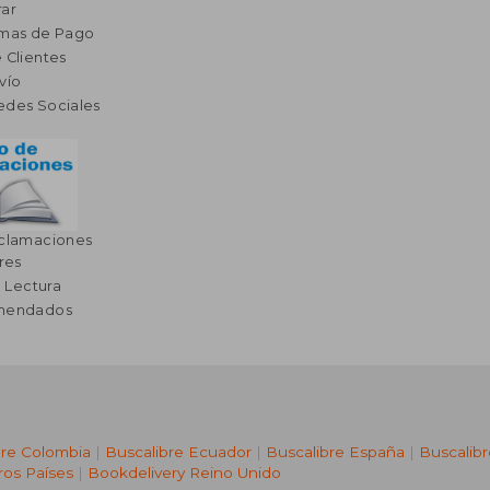
ar
rmas de Pago
 Clientes
vío
edes Sociales
eclamaciones
res
a Lectura
omendados
bre Colombia
|
Buscalibre Ecuador
|
Buscalibre España
|
Buscalib
ros Países
|
Bookdelivery Reino Unido