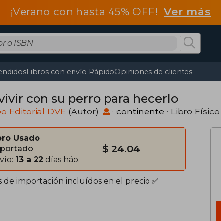
¡Verano con hasta 45% OFF!
Ver más
endidos
Libros con envío Rápido
Opiniones de clientes
vivir con su perro para hecerlo
o Editorial DVE
(Autor)
·
continente
· Libro Físico
bro Usado
$ 24.04
portado
vío:
13 a 22
días háb.
s de importación incluídos en el precio ✅