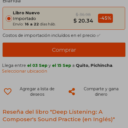
Blanda
Libro Nuevo
$ 36.98
-45%
Importado
$ 20.34
Envío:
16 a 22
días háb.
Costos de importación incluídos en el precio ✅
Comprar
Llega entre
el 03 Sep
y
el 15 Sep
a
Quito, Pichincha
.
Seleccionar ubicación
Agregar a lista de
Comparte y gana
deseos
dinero
Reseña del libro "Deep Listening: A
Composer's Sound Practice (en Inglés)"