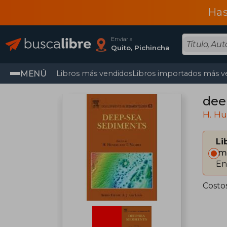
Has
Enviar a
Quito, Pichincha
MENÚ
Libros más vendidos
Libros importados más v
dee
H. H
Li
Im
En
Costo