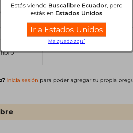
Estás viendo
Buscalibre Ecuador
, pero
son Originales.
estás en
Estados Unidos
Ir a Estados Unidos
Me quedo aquí
libro
o?
Inicia sesión
para poder agregar tu propia preg
ibre