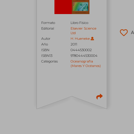
Formato
Libro Físico
Editorial
Elsevier Science
A
Ltd
Autor
H. Hueneke
Año
2011
ISBN
0444530002
ISBN13
9780444530004
Categorías
Oceanografía
(mares Y Océanos)