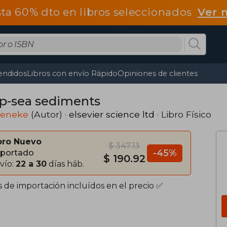
ta 60% dto en libros seleccionados
Ver 
endidos
Libros con envío Rápido
Opiniones de clientes
p-sea sediments
ueneke
(Autor) ·
elsevier science ltd
· Libro Físico
bro Nuevo
$ 347.13
-45%
portado
$ 190.92
vío:
22 a 30
días háb.
s de importación incluídos en el precio ✅