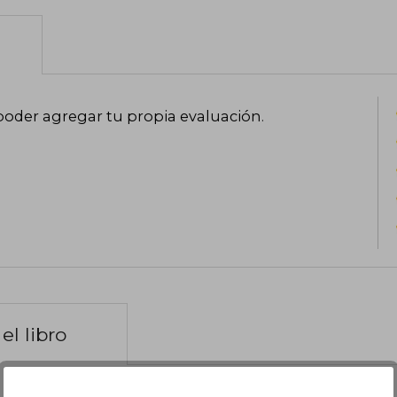
poder agregar tu propia evaluación
.
el libro