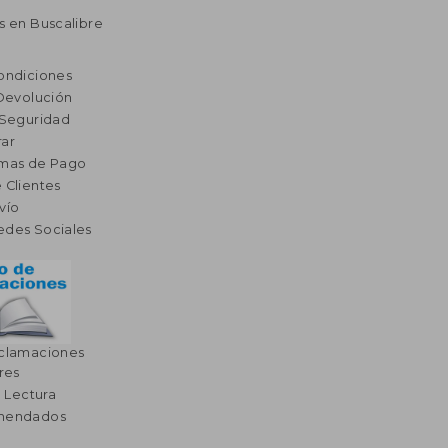
s en Buscalibre
ondiciones
 Devolución
 Seguridad
ar
rmas de Pago
 Clientes
vío
edes Sociales
eclamaciones
res
a Lectura
omendados