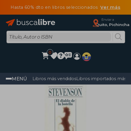
Hasta 60% dto en libros seleccionados
Ver más
Enviar a
Quito, Pichincha
0
MENÚ
Libros más vendidos
Libros importados más v