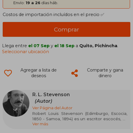
Envío:
19 a 26
días háb.
Costos de importación incluídos en el precio ✅
Comprar
Llega entre
el 07 Sep
y
el 18 Sep
a
Quito, Pichincha
.
Seleccionar ubicación
Agregar a lista de
Comparte y gana
deseos
dinero
R. L. Stevenson
(Autor)
Ver Página del Autor
Robert Louis Stevenson (Edimburgo, Escocia,
1850 - Samoa, 1894) es un escritor escocés, es
Ver más
uno de los grandes clásicos de la literatura del
siglo XIX. Maestro de la novela de aventuras y