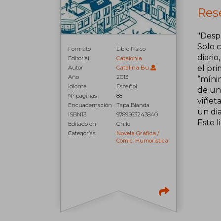
Rese
"Desp
Solo 
Formato
Libro Físico
diario
Editorial
Catalonia
el pri
Autor
Catalina Bu
Año
2013
“mínim
Idioma
Español
de un
N° páginas
88
viñeta
Encuadernación
Tapa Blanda
un dia
ISBN13
9789563243840
Este l
Editado en
Chile
Categorías
Novela Gráfica /
Cómic: Humorística