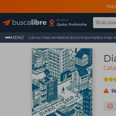
Has
Enviar a
Quito, Pichincha
MENÚ
Libros más vendidos
Libros importados más v
Di
Cata
S