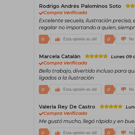
Rodrigo Andrés Palominos Soto
Compra Verificada
Excelente secuela, ilustración precisa
regalar no importando a quien, siempre
0
0
Esta opinión es útil
No 
Marcela Catalán
Lunes 09 d
Compra Verificada
Bello trabajo, divertido incluso para 
ligados a la ilustración
0
0
Esta opinión es útil
No 
Valeria Rey De Castro
Lune
Compra Verificada
Me gustó mucho, llegó rápido y en bu
0
0
Esta opinión es útil
No 