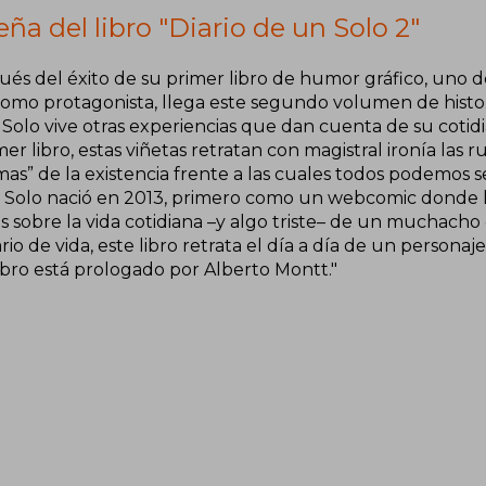
ña del libro "Diario de un Solo 2"
ués del éxito de su primer libro de humor gráfico, uno d
como protagonista, llega este segundo volumen de histor
, Solo vive otras experiencias que dan cuenta de su cotid
mer libro, estas viñetas retratan con magistral ironía las r
as” de la existencia frente a las cuales todos podemos se
 Solo nació en 2013, primero como un webcomic donde l
s sobre la vida cotidiana –y algo triste– de un muchacho
rio de vida, este libro retrata el día a día de un personaje
ibro está prologado por Alberto Montt."