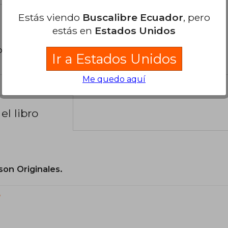
Estás viendo
Buscalibre Ecuador
, pero
estás en
Estados Unidos
poder agregar tu propia evaluación
.
Ir a Estados Unidos
Me quedo aquí
el libro
son Originales.
?