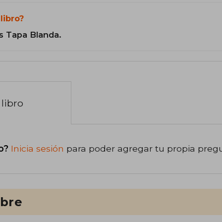
libro?
s Tapa Blanda.
libro
o?
Inicia sesión
para poder agregar tu propia preg
ibre