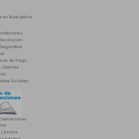
s en Buscalibre
ondiciones
 Devolución
 Seguridad
ar
rmas de Pago
 Clientes
vío
edes Sociales
eclamaciones
res
a Lectura
omendados