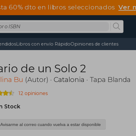
ta 60% dto en libros seleccionados
Ver 
endidos
Libros con envío Rápido
Opiniones de clientes
ario de un Solo 2
lina Bu
(Autor) ·
Catalonia
· Tapa Blanda
12 opiniones
in Stock
Avisarme al correo cuando vuelva a estar disponible