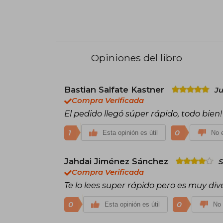
Opiniones del libro
Bastian Salfate Kastner
Ju
Compra Verificada
El pedido llegó súper rápido, todo bien!
1
0
Esta opinión es útil
No e
Jahdai Jiménez Sánchez
S
Compra Verificada
Te lo lees super rápido pero es muy dive
0
0
Esta opinión es útil
No 