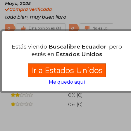
divulgación científica en Chile, vendiendo más
Mayo, 2025
de 70.000 ejemplares.
Compra Verificada
todo bien, muy buen libro
0
0
Esta opinión es útil
No es útil
¿Leíste este libro?
Inicia sesión
para poder
Estás viendo
Buscalibre Ecuador
, pero
agregar tu propia evaluación
.
estás en
Estados Unidos
100% (1)
Ir a Estados Unidos
0% (0)
Me quedo aquí
0% (0)
0% (0)
0% (0)