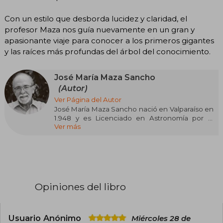
Con un estilo que desborda lucidez y claridad, el
profesor Maza nos guía nuevamente en un gran y
apasionante viaje para conocer a los primeros gigantes
y las raíces más profundas del árbol del conocimiento.
José María Maza Sancho
(Autor)
Ver Página del Autor
José María Maza Sancho nació en Valparaíso en
1.948 y es Licenciado en Astronomía por la
Ver más
Universidad de Chile y doctor en Astronomía en
la Universidad de Toronto, Canadá. Ha publicado
más de ciento veinte artículos de investigación
en revistas de astronomía. Es profesor titular de
Astronomía en la Universidad de Chile. Obtuvo
el Premio Nacional de Ciencias Exactas en 1999
y miembro de número de la Academia Chilena
Opiniones del libro
de Ciencias. Es autor de Astronomía
contemporánea y coautor de Supernovas. Su
libro Somos polvo de estrellas se ha
transformado en el primer bestseller de
Usuario Anónimo
Miércoles 28 de