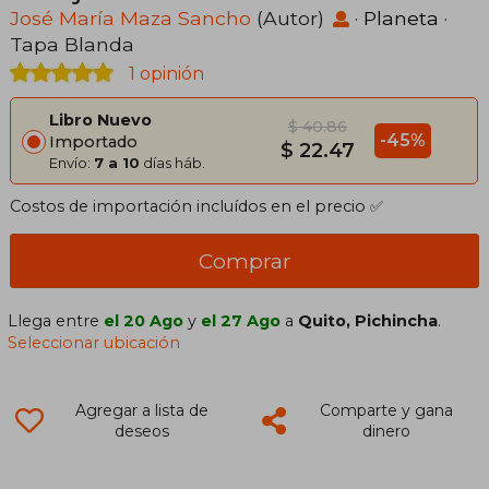
José María Maza Sancho
(Autor)
·
Planeta
·
Tapa Blanda
1 opinión
Libro Nuevo
$ 40.86
-45%
Importado
$ 22.47
Envío:
7 a 10
días háb.
Costos de importación incluídos en el precio ✅
Comprar
Llega entre
el 20 Ago
y
el 27 Ago
a
Quito, Pichincha
.
Seleccionar ubicación
Agregar a lista de
Comparte y gana
deseos
dinero