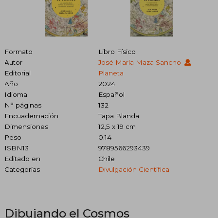
Formato
Libro Físico
Autor
José María Maza Sancho
Editorial
Planeta
Año
2024
Idioma
Español
N° páginas
132
Encuadernación
Tapa Blanda
Dimensiones
12,5 x 19 cm
Peso
0.14
ISBN13
9789566293439
Editado en
Chile
Categorías
Divulgación Científica
Dibujando el Cosmos