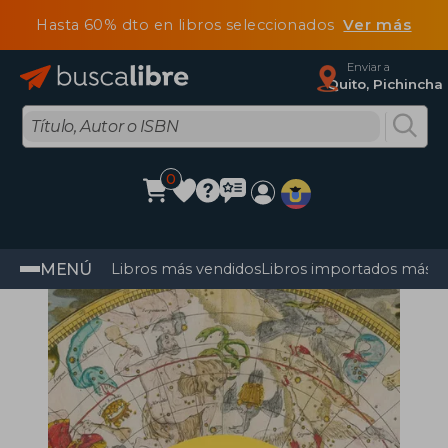
Hasta 60% dto en libros seleccionados
Ver más
Enviar a
Quito, Pichincha
0
MENÚ
Libros más vendidos
Libros importados más v