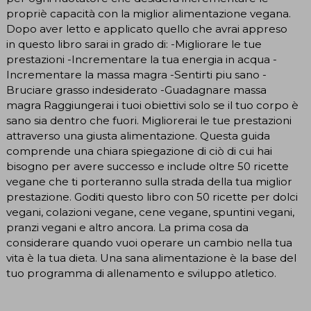
propriè capacità con la miglior alimentazione vegana.
Dopo aver letto e applicato quello che avrai appreso
in questo libro sarai in grado di: -Migliorare le tue
prestazioni -Incrementare la tua energia in acqua -
Incrementare la massa magra -Sentirti piu sano -
Bruciare grasso indesiderato -Guadagnare massa
magra Raggiungerai i tuoi obiettivi solo se il tuo corpo è
sano sia dentro che fuori. Migliorerai le tue prestazioni
attraverso una giusta alimentazione. Questa guida
comprende una chiara spiegazione di ciò di cui hai
bisogno per avere successo e include oltre 50 ricette
vegane che ti porteranno sulla strada della tua miglior
prestazione. Goditi questo libro con 50 ricette per dolci
vegani, colazioni vegane, cene vegane, spuntini vegani,
pranzi vegani e altro ancora. La prima cosa da
considerare quando vuoi operare un cambio nella tua
vita è la tua dieta. Una sana alimentazione è la base del
tuo programma di allenamento e sviluppo atletico.