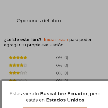
Opiniones del libro
¿Leíste este libro?
Inicia sesión
para poder
agregar tu propia evaluación
.
0% (0)
0% (0)
0% (0)
0% (0)
0% (0)
Estás viendo
Buscalibre Ecuador
, pero
estás en
Estados Unidos