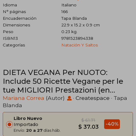
Idioma
Italiano
N° páginas
166
Encuadernación
Tapa Blanda
Dimensiones
22.9 x 15.2 x 0.9 cm
Peso
0.23 kg.
ISBN13
9781523894338
Categorías
Natación Y Saltos
DIETA VEGANA Per NUOTO:
Include 50 Ricette Vegane per le
tue MIGLIORI Prestazioni (en
Italiano)
Mariana Correa
(Autor)
·
Createspace
· Tapa
Blanda
Libro Nuevo
$ 61.71
-40%
Importado
$ 37.03
Envío:
20 a 27
días háb.