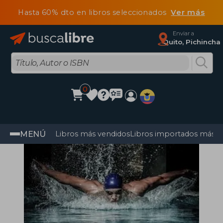
Hasta 60% dto en libros seleccionados
Ver más
Enviar a
Quito, Pichincha
0
MENÚ
Libros más vendidos
Libros importados más v