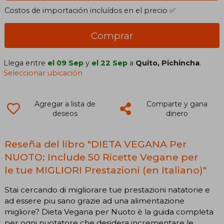
Costos de importación incluídos en el precio ✅
Comprar
Llega entre
el 09 Sep
y
el 22 Sep
a
Quito, Pichincha
.
Seleccionar ubicación
Agregar a lista de
Comparte y gana
deseos
dinero
Reseña del libro "DIETA VEGANA Per
NUOTO: Include 50 Ricette Vegane per
le tue MIGLIORI Prestazioni (en Italiano)"
Stai cercando di migliorare tue prestazioni natatorie e
ad essere piu sano grazie ad una alimentazione
migliore? Dieta Vegana per Nuoto è la guida completa
per ogni nuotatore che desidera incrementare le