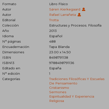
Formato
Libro Físico
Autor
Søren Kierkegaard
Autor
Rafael Larrañeta
Editorial
Trotta
Colección
Estructuras y Procesos. Filosofía
Año
2013
Idioma
Español
N° páginas
488
Encuadernación
Tapa Blanda
Dimensiones
23.00 x 14.50
ISBN
8498791138
ISBN13
9788498791136
Editado en
España
N° edición
1
Categorías
Tradiciones Filosóficas Y Escuelas
De Pensamiento
Cristianismo
Sermones
Espiritualidad Y Experiencia
Religiosa