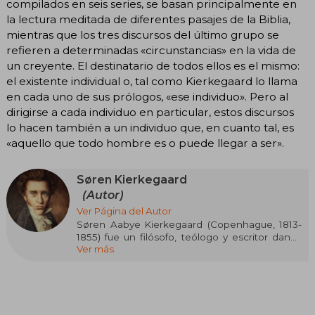
compilados en seis series, se basan principalmente en
la lectura meditada de diferentes pasajes de la Biblia,
mientras que los tres discursos del último grupo se
refieren a determinadas «circunstancias» en la vida de
un creyente. El destinatario de todos ellos es el mismo:
el existente individual o, tal como Kierkegaard lo llama
en cada uno de sus prólogos, «ese individuo». Pero al
dirigirse a cada individuo en particular, estos discursos
lo hacen también a un individuo que, en cuanto tal, es
«aquello que todo hombre es o puede llegar a ser».
Søren Kierkegaard
(Autor)
Ver Página del Autor
Søren Aabye Kierkegaard (Copenhague, 1813-
1855) fue un filósofo, teólogo y escritor danés
Ver más
considerado el padre del existencialismo. Su
obra se centra en la angustia, la libertad, la fe y la
paradoja de la existencia humana, explorando
siempre la relación entre el individuo y Dios. En
Temor y temblor, uno de sus textos más
influyentes, reflexiona sobre la figura bíblica de