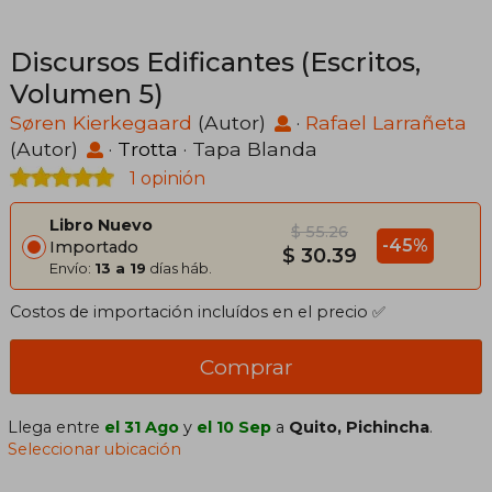
Discursos Edificantes (Escritos,
Volumen 5)
Søren Kierkegaard
(Autor)
·
Rafael Larrañeta
(Autor)
·
Trotta
· Tapa Blanda
1 opinión
Libro Nuevo
$ 55.26
-45%
Importado
$ 30.39
Envío:
13 a 19
días háb.
Costos de importación incluídos en el precio ✅
Comprar
Llega entre
el 31 Ago
y
el 10 Sep
a
Quito, Pichincha
.
Seleccionar ubicación