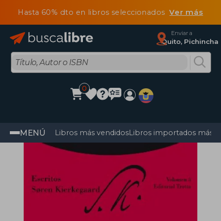
Hasta 60% dto en libros seleccionados
Ver más
Enviar a
Quito, Pichincha
0
MENÚ
Libros más vendidos
Libros importados más v