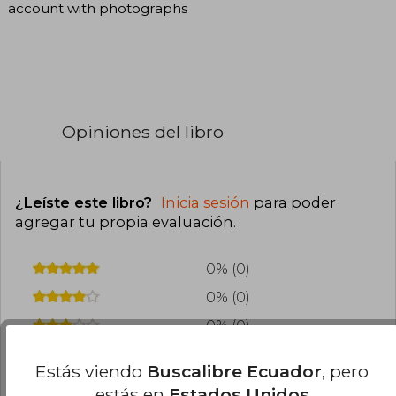
account with photographs
Opiniones del libro
¿Leíste este libro?
Inicia sesión
para poder
agregar tu propia evaluación
.
0% (0)
0% (0)
0% (0)
0% (0)
Estás viendo
Buscalibre Ecuador
, pero
0% (0)
estás en
Estados Unidos