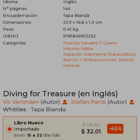
Idioma
Inglés
N° páginas
144
Encuadernación
Tapa Blanda
Dimensiones
23.9 x 16.8 x 1.0 cm
Peso
0.41 kg.
ISBN13
9781849953252
Categorías
Fuerzas Navales Y Guerra
Historia Militar
Natación Submarina (subacuática)
Barcos Y Embarcaciones: Interés
General
Diving for Treasure (en Inglés)
Vic Verlinden
(Autor)
·
Stefan Panis
(Autor)
·
Whittles
· Tapa Blanda
Libro Nuevo
$ 58.20
-45%
Importado
$ 32.01
Envío:
15 a 22
días háb.