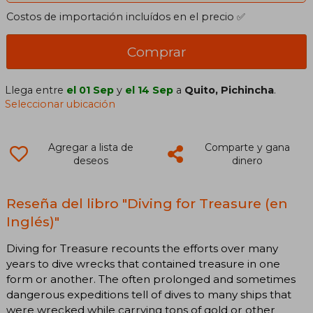
Costos de importación incluídos en el precio ✅
Comprar
Llega entre
el 01 Sep
y
el 14 Sep
a
Quito, Pichincha
.
Seleccionar ubicación
Agregar a lista de
Comparte y gana
deseos
dinero
Reseña del libro "Diving for Treasure (en
Inglés)"
Diving for Treasure recounts the efforts over many
years to dive wrecks that contained treasure in one
form or another. The often prolonged and sometimes
dangerous expeditions tell of dives to many ships that
were wrecked while carrying tons of gold or other