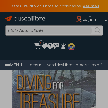
Hasta 60% dto en libros seleccionados
Ver más
Enviar a
Quito, Pichincha
0
MENÚ
Libros más vendidos
Libros importados más v