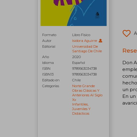
A
Formato
Libro Físico
Autor
Isidora Aguirre
Editorial
Universidad De
Rese
Santiago De Chile
Año
2020
Don An
Idioma
Español
emplea
ISBN
9789563034738
ISBN13
9789563034738
comuni
Editado en
Chile
hecho 
Categorías
Norte Grande
un pro
Obras Clásicas Y
Anteriores Al Siglo
En un
Xx
avaric
Infantiles,
Juveniles Y
Didácticos