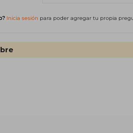
o?
Inicia sesión
para poder agregar tu propia preg
ibre