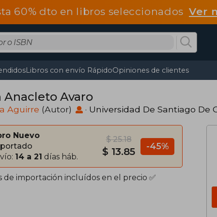
ta 60% dto en libros seleccionados
Ver 
endidos
Libros con envío Rápido
Opiniones de clientes
 Anacleto Avaro
ra Aguirre
(Autor)
·
Universidad De Santiago De C
bro Nuevo
$ 25.18
-45%
portado
$ 13.85
vío:
14 a 21
días háb.
s de importación incluídos en el precio ✅