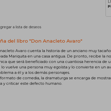
L
P
gregar a lista de deseos
ña del libro "Don Anacleto Avaro"
acleto Avaro cuenta la historia de un anciano muy tacaño
da Mariquita en una casa antigua. De pronto, recibe la noti
ca que será beneficiado con una cuantiosa herencia de un t
lo vuelve una persona muy egoísta y lo convierte en un av
blema a él y a los demás personajes.
 formato de comedia, la dramaturga se encarga de mostrar
ia y criticar este defecto humano.