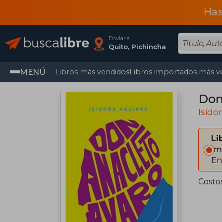
Has
Enviar a
Quito, Pichincha
MENÚ
Libros más vendidos
Libros importados más v
Don
Isido
Li
Im
En
Costo