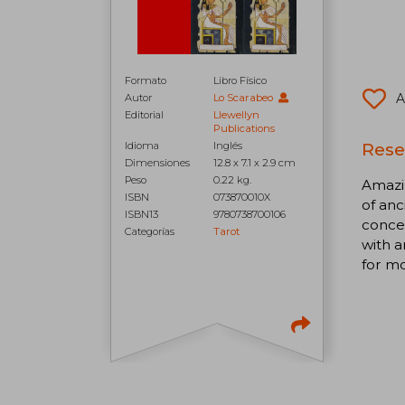
Formato
Libro Físico
A
Autor
Lo Scarabeo
Editorial
Llewellyn
Publications
Rese
Idioma
Inglés
Dimensiones
12.8 x 7.1 x 2.9 cm
Peso
0.22 kg.
Amazin
ISBN
073870010X
of anc
ISBN13
9780738700106
concep
Categorías
Tarot
with a
for mo