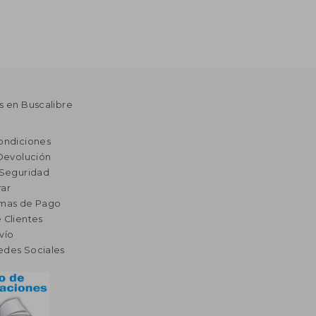
s en Buscalibre
ondiciones
 Devolución
 Seguridad
ar
rmas de Pago
 Clientes
vío
edes Sociales