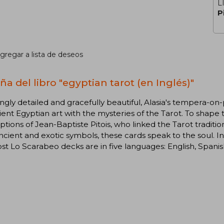
L
P
gregar a lista de deseos
ña del libro "egyptian tarot (en Inglés)"
gly detailed and gracefully beautiful, Alasia's tempera-on
ient Egyptian art with the mysteries of the Tarot. To shape t
tions of Jean-Baptiste Pitois, who linked the Tarot traditi
ncient and exotic symbols, these cards speak to the soul.
st Lo Scarabeo decks are in five languages: English, Spanis