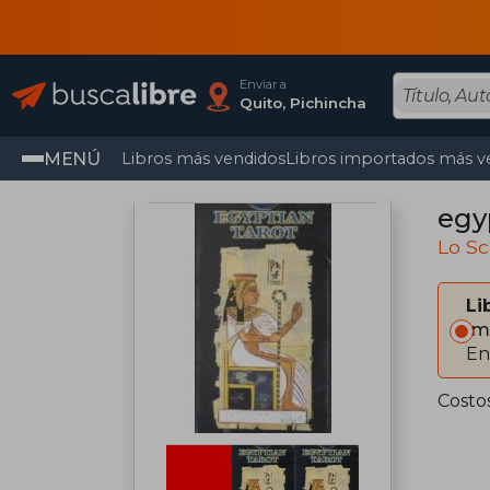
Enviar a
Quito, Pichincha
MENÚ
Libros más vendidos
Libros importados más v
egyp
Lo S
Li
Im
En
Costo