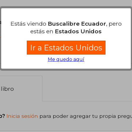
son Originales.
Estás viendo
Buscalibre Ecuador
, pero
estás en
Estados Unidos
?
Ir a Estados Unidos
Me quedo aquí
libro
o?
Inicia sesión
para poder agregar tu propia preg