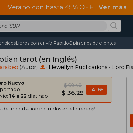
¡Verano con hasta 45% OFF!
Ver más
endidos
Libros con envío Rápido
Opiniones de clientes
tian tarot (en Inglés)
carabeo
(Autor)
·
Llewellyn Publications
· Libro Fí
bro Nuevo
$ 60.48
-40%
portado
$ 36.29
vío:
14 a 22
días háb.
s de importación incluídos en el precio ✅