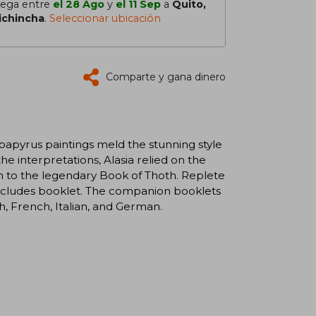
lega entre
el 28 Ago
y
el 11 Sep
a
Quito,
ichincha
.
Seleccionar ubicación
Comparte y gana dinero
-papyrus paintings meld the stunning style
he interpretations, Alasia relied on the
on to the legendary Book of Thoth. Replete
 Includes booklet. The companion booklets
h, French, Italian, and German.