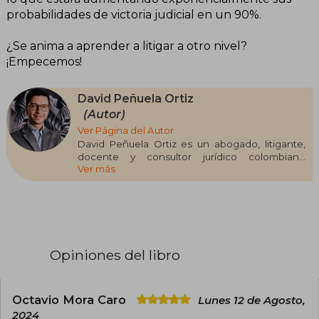
probabilidades de victoria judicial en un 90%.
¿Se anima a aprender a litigar a otro nivel?
¡Empecemos!
David Peñuela Ortiz
(Autor)
Ver Página del Autor
David Peñuela Ortiz es un abogado, litigante,
docente y consultor jurídico colombiano
Ver más
especializado en litigación oral, estrategia
judicial y responsabilidad patrimonial. Graduado
con estudios de especialización en
Responsabilidad y Daño Resarcible por la
Universidad Externado de Colombia y con una
maestría en Derecho de Daños por la
Universitat de Girona, ha desarrollado una
Opiniones del libro
destacada trayectoria profesional combinando
el ejercicio del derecho con la formación de
abogados en diversos países de Iberoamérica.
Como fundador de la Escuela Internacional de
Octavio Mora Caro
Lunes 12 de Agosto,
Formación Jurídica (EIF Jurídica), ha impulsado
2024