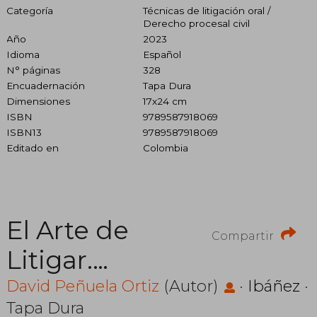
Categoría
Técnicas de litigación oral /
Derecho procesal civil
Año
2023
Idioma
Español
N° páginas
328
Encuadernación
Tapa Dura
Dimensiones
17x24 cm
ISBN
9789587918069
ISBN13
9789587918069
Editado en
Colombia
El Arte de
Compartir
Litigar.
Manual
David Peñuela Ortiz
(Autor)
·
Ibáñez
·
Tapa Dura