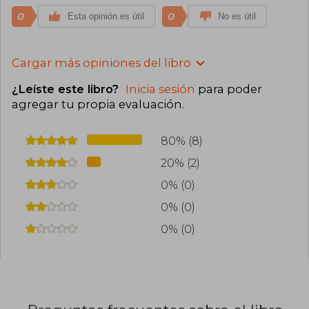
0
0
Esta opinión es útil
No es útil
Cargar más opiniones del libro
¿Leíste este libro?
Inicia sesión
para poder
agregar tu propia evaluación
.
80% (8)
20% (2)
0% (0)
0% (0)
0% (0)