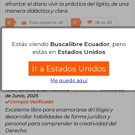
afrontar el diario vivir la práctica del ligitio, de una
manera didáctica y clara.
0
0
Esta opinión es útil
No es útil
Roberto Sánchez
Martes 06 de Mayo,
Estás viendo
Buscalibre Ecuador
, pero
2025
estás en
Estados Unidos
Compra Verificada
Un buen libro para iniciarse sobre el tema
Ir a Estados Unidos
0
0
Esta opinión es útil
No es útil
Me quedo aquí
Ivon Cecilia Díaz Romero
Viernes 06
de Junio, 2025
Compra Verificada
Excelente libro para enamorarse drl litigio y
desarrollar habilidades de forma juridica y
personal para comprender la creatividad del
Derecho.