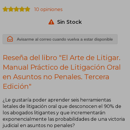
Práctico de
10 opiniones
Litigación Oral
Sin Stock
en Asuntos no
Penales.
Avisarme al correo cuando vuelva a estar disponible
Tercera
Reseña del libro "El Arte de Litigar.
Edición
Manual Práctico de Litigación Oral
en Asuntos no Penales. Tercera
Edición"
¿Le gustaría poder aprender seis herramientas
letales de litigación oral que desconocen el 90% de
los abogados litigantes y que incrementarán
exponencialmente las probabilidades de una victoria
judicial en asuntos no penales?