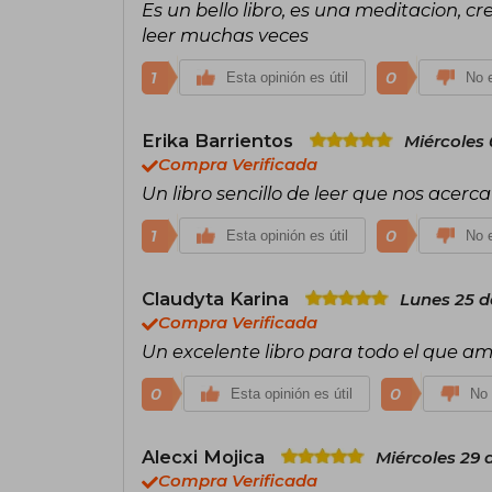
Es un bello libro, es una meditacion, cr
leer muchas veces
1
0
Esta opinión es útil
No e
Erika Barrientos
Miércoles
Compra Verificada
Un libro sencillo de leer que nos acerca
1
0
Esta opinión es útil
No e
Claudyta Karina
Lunes 25 d
Compra Verificada
Un excelente libro para todo el que ama
0
0
Esta opinión es útil
No 
Alecxi Mojica
Miércoles 29 
Compra Verificada