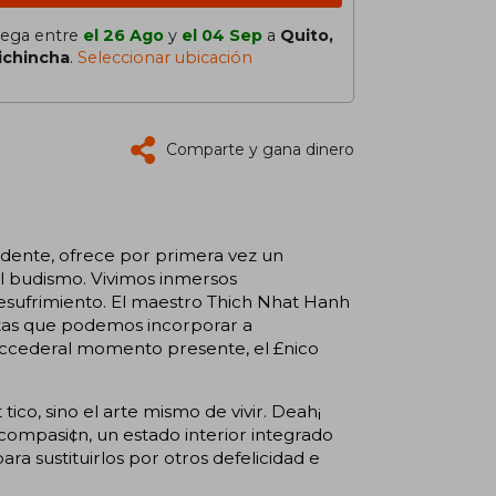
lega entre
el 26 Ago
y
el 04 Sep
a
Quito,
ichincha
.
Seleccionar ubicación
Comparte y gana dinero
dente, ofrece por primera vez un
el budismo. Vivimos inmersos
esufrimiento. El maestro Thich Nhat Hanh
tas que podemos incorporar a
 y accederal momento presente, el £nico
tico, sino el arte mismo de vivir. Deah¡
compasi¢n, un estado interior integrado
ra sustituirlos por otros defelicidad e