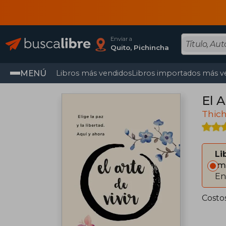
Enviar a
Quito, Pichincha
MENÚ
Libros más vendidos
Libros importados más v
El A
Thic
Li
Im
En
Costo