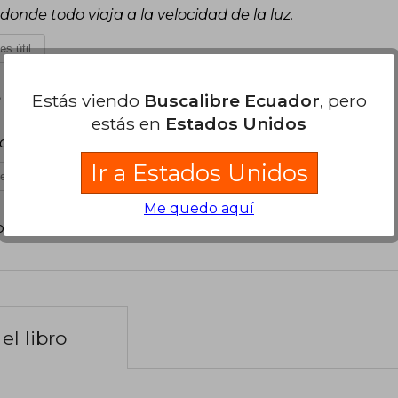
nde todo viaja a la velocidad de la luz.
es útil
Estás viendo
Buscalibre Ecuador
, pero
 de Diciembre, 2025
estás en
Estados Unidos
 tan excelentes se vuelve mejor
Ir a Estados Unidos
es útil
Me quedo aquí
poder agregar tu propia evaluación
.
el libro