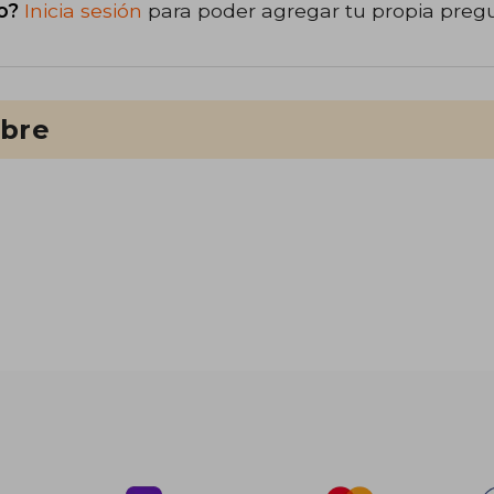
o?
Inicia sesión
para poder agregar tu propia preg
ibre