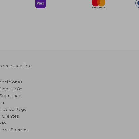
s en Buscalibre
ondiciones
 Devolución
 Seguridad
ar
rmas de Pago
 Clientes
vío
edes Sociales