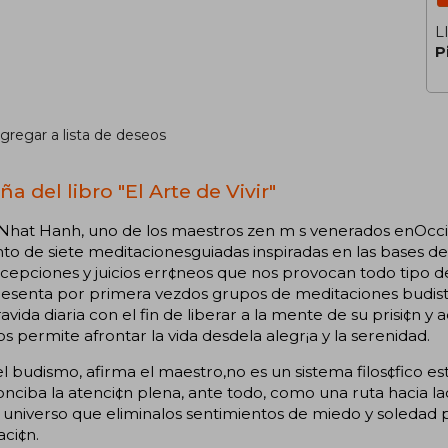
L
P
gregar a lista de deseos
a del libro "El Arte de Vivir"
 Nhat Hanh, uno de los maestros zen m s venerados enOcci
to de siete meditacionesguiadas inspiradas en las bases d
epciones y juicios err¢neos que nos provocan todo tipo d
resenta por primera vezdos grupos de meditaciones budis
avida diaria con el fin de liberar a la mente de su prisi¢n
s permite afrontar la vida desdela alegr¡a y la serenidad.
l budismo, afirma el maestro,no es un sistema filos¢fico est 
nciba la atenci¢n plena, ante todo, como una ruta hacia la
 universo que eliminalos sentimientos de miedo y soledad pa
aci¢n.