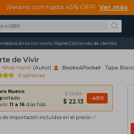
¡Verano con hasta 45% OFF!
Ver más
endidos
Libros con envío Rápido
Opiniones de clientes
rte de Vivir
h Nhat Hanh
(Autor)
·
Books4Pocket
· Tapa Blan
5 opiniones
bro Nuevo
$ 36.88
-40%
portado
$ 22.13
vío:
11 a 16
días háb.
s de importación incluídos en el precio ✅