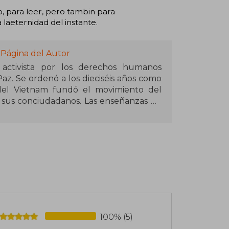
, para leer, pero tambin para
 laeternidad del instante.
 Página del Autor
 activista por los derechos humanos
z. Se ordenó a los dieciséis años como
del Vietnam fundó el movimiento del
sus conciudadanos. Las enseñanzas de
ocido en occidente como el introductor
as de las personas más poderosas del
bros sobre temas diversos que abarcan
a la muerte y las relaciones humanas.
100% (5)