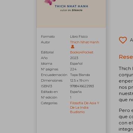
Formato
Libro Físico
A
Autor
Thich Nhat Hanh
Editorial
Books4Pocket
Reseñ
Año
2023
Idioma
Español
Thich
N° páginas
224
conjun
Encuadernación
Tapa Blanda
enperc
Dimensiones
12.5 x 19 cm
ISBN13
9788416622993
nos p
Editado en
España
nuestr
N° edición
1
que no
Categorías
Filosofía De Asia Y
De La India
Pero e
Budismo
que co
con el
integr