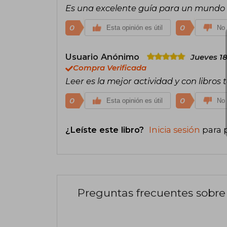
Es una excelente guía para un mundo do
0
0
Esta opinión es útil
No 
Usuario Anónimo
Jueves 18
Compra Verificada
Leer es la mejor actividad y con libros
0
0
Esta opinión es útil
No 
¿Leíste este libro?
Inicia sesión
para 
Preguntas frecuentes sobre 