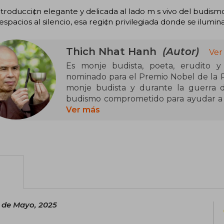
troducci¢n elegante y delicada al lado m s vivo del budismo
spacios al silencio, esa regi¢n privilegiada donde se ilumina
Thich Nhat Hanh
(Autor)
Ver
Es monje budista, poeta, erudito y
nominado para el Premio Nobel de la Pa
monje budista y durante la guerra 
budismo comprometido para ayudar a 
este venerado maestro vietnamita, con
Ver más
del mindfulness, han marcado a algun
planeta. Ha publicado más de cien li
desde la ecología y la paz mundial hast
 de Mayo, 2025