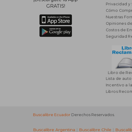
Privacidad y
GRATIS!
Cómo Compr
Nuestras Fo
Opiniones de
Costos de En
Seguridad R
Libro de R
Lista de auto
Incentivo a l
Libros Rec
Buscalibre Ecuador
Derechos Reservados.
Buscalibre Argentina
|
Buscalibre Chile
|
Buscali