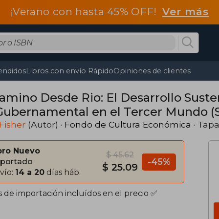
¡Verano con hasta 45% OFF!
Ver más
endidos
Libros con envío Rápido
Opiniones de clientes
Camino Desde Rio: El Desarrollo Sust
Gubernamental en el Tercer Mundo (S
 Fisher
(Autor) ·
Fondo de Cultura Económica
· Tap
bro Nuevo
$ 45.62
-45%
portado
$ 25.09
vío:
14 a 20
días háb.
s de importación incluídos en el precio ✅