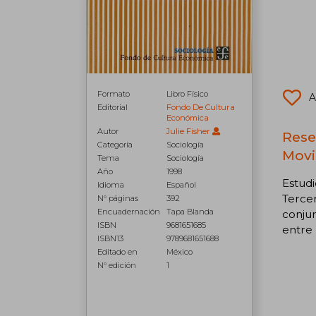
Formato
Libro Físico
A
Editorial
Fondo De Cultura
Económica
Autor
Julie Fisher
Rese
Categoría
Sociología
Movi
Tema
Sociología
Año
1998
Estudi
Idioma
Español
Terce
N° páginas
392
Encuadernación
Tapa Blanda
conjun
ISBN
9681651685
entre 
ISBN13
9789681651688
Editado en
México
N° edición
1