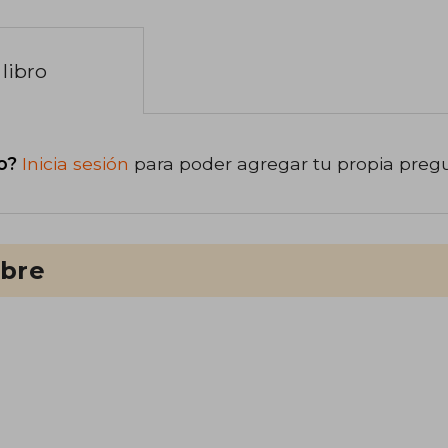
libro
o?
Inicia sesión
para poder agregar tu propia preg
ibre