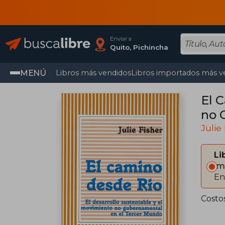
Enviar a
Quito, Pichincha
MENÚ
Libros más vendidos
Libros importados más v
El 
no 
Julie
Li
Im
En
Costo