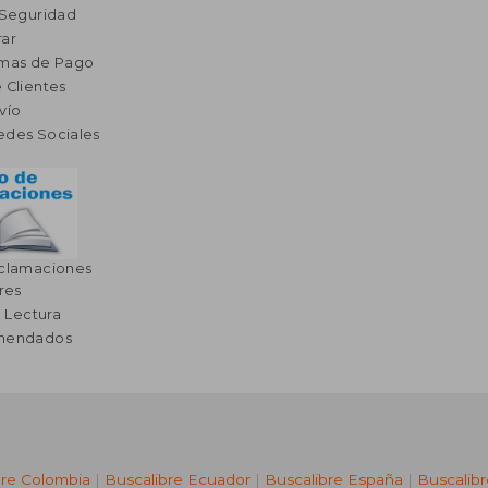
 Seguridad
ar
rmas de Pago
 Clientes
vío
edes Sociales
eclamaciones
res
a Lectura
omendados
bre Colombia
|
Buscalibre Ecuador
|
Buscalibre España
|
Buscalib