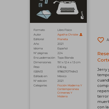
Formato
Libro Físico
Autor
Agatha Christie
Editorial
Planeta
A
Año
2021
Idioma
Español
Rese
N° páginas
224
Encuadernación
Tapa Blanda
Cort
Dimensiones
19.1 x 12.4 x 1.5 cm
Peso
0.16 kg.
Jerry
ISBN13
9786070774843
tempor
Editado en
México
cuando
N° edición
2021
compli
Categorías
Ficción Moderna Y
Contemporánea
repen
Crímenes Y
terror
Misterio
muerte
con la