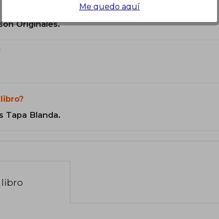
Me quedo aquí
de Crimen."
son Originales.
?
libro?
s Tapa Blanda.
libro