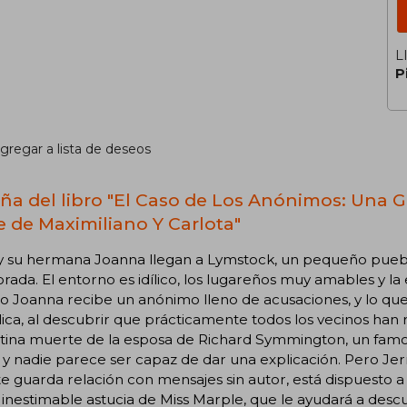
L
P
gregar a lista de deseos
ña del libro "El Caso de Los Anónimos: Una G
e de Maximiliano Y Carlota"
 y su hermana Joanna llegan a Lymstock, un pequeño puebl
ada. El entorno es idílico, los lugareños muy amables y la 
 Joanna recibe un anónimo lleno de acusaciones, y lo que
ca, al descubrir que prácticamente todos los vecinos han re
tina muerte de la esposa de Richard Symmington, un famo
 y nadie parece ser capaz de dar una explicación. Pero Je
 guarda relación con mensajes sin autor, está dispuesto a 
 inestimable astucia de Miss Marple, que le ayudará a desc