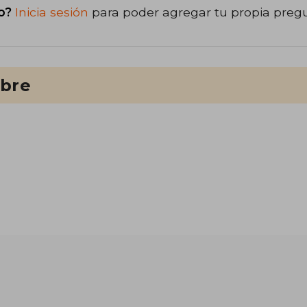
o?
Inicia sesión
para poder agregar tu propia preg
ibre