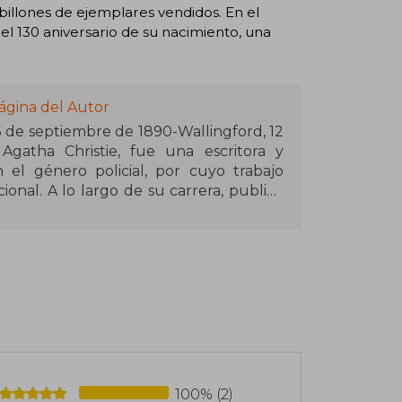
illones de ejemplares vendidos. En el
 el 130 aniversario de su nacimiento, una
ágina del Autor
15 de septiembre de 1890-Wallingford, 12
gatha Christie, fue una escritora y
 el género policial, por cuyo trabajo
onal.​ A lo largo de su carrera, publicó
y 14 cuentos —con el pseudónimo de Mary
como autora teatral en obras como La
ta, recibió una educación privada hasta
institutos de París. Mientras trabajaba
Guerra Mundial, escribió su primera
920), donde introdujo por primera vez el
.​ Otras creaciones fueron Miss Marple y
100% (2)