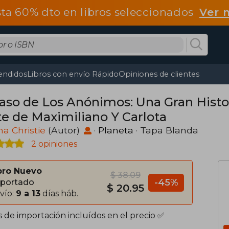
ta 60% dto en libros seleccionados
Ver 
endidos
Libros con envío Rápido
Opiniones de clientes
Caso de Los Anónimos: Una Gran Histo
te de Maximiliano Y Carlota
a Christie
(Autor)
·
Planeta
· Tapa Blanda
2 opiniones
bro Nuevo
$ 38.09
-45%
portado
$ 20.95
vío:
9 a 13
días háb.
s de importación incluídos en el precio ✅