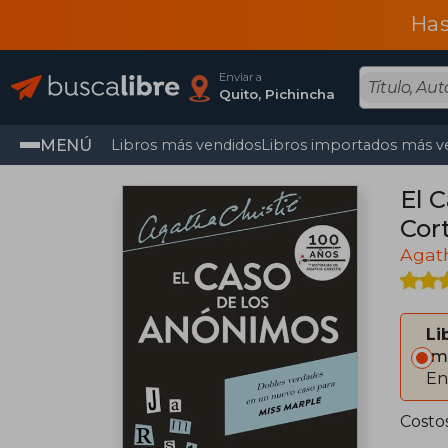
Has
Enviar a
Quito, Pichincha
MENÚ
Libros más vendidos
Libros importados más v
El 
Cor
Agath
Li
Im
En
Costo