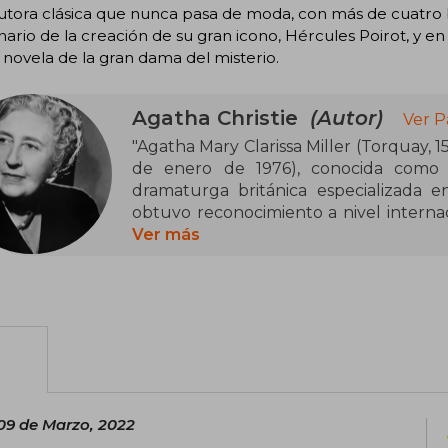
tora clásica que nunca pasa de moda, con más de cuatro b
ario de la creación de su gran icono, Hércules Poirot, y en
novela de la gran dama del misterio.
Agatha Christie
(Autor)
Ver P
"Agatha Mary Clarissa Miller (Torquay, 
de enero de 1976), conocida como A
dramaturga británica especializada en
obtuvo reconocimiento a nivel internaci
66 novelas policiales, 6 novelas rosas 
Ver más
Westmacott—, además de incursionar 
ratonera o Testigo de cargo.​
Nacida en una familia de clase media al
su adolescencia y estudió en diversos 
como enfermera durante la Primera 
novela, El misterioso caso de Styles (1
personaje del detective Hércules Poirot
09 de Marzo, 2022
Tommy y Tuppence Beresford.