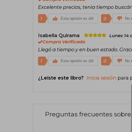
Excelente precios, tenia tiempo buscá
1
0
Esta opinión es útil
No e
Isabella Quirama
Lunes 14 
Compra Verificada
Llegó a tiempo y en buen estado. Grac
1
0
Esta opinión es útil
No e
¿Leíste este libro?
Inicia sesión
para 
Preguntas frecuentes sobre 