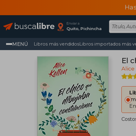
Has
Enviar a
Quito, Pichincha
MENÚ
Libros más vendidos
Libros importados más v
El 
Alice
Li
Im
En
Costo