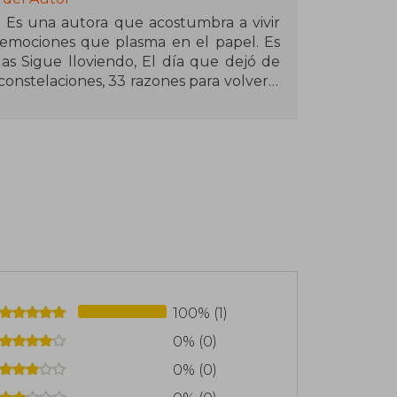
. Es una autora que acostumbra a vivir
s emociones que plasma en el papel. Es
las Sigue lloviendo, El día que dejó de
constelaciones, 33 razones para volver a
ras que regalarte, Llévame a cualquier
odo lo que nunca fuimos y Todo lo que
as de Sophie y Tú y yo, invencibles.
chocolate y a las visitas interminables a
100% (1)
0% (0)
0% (0)