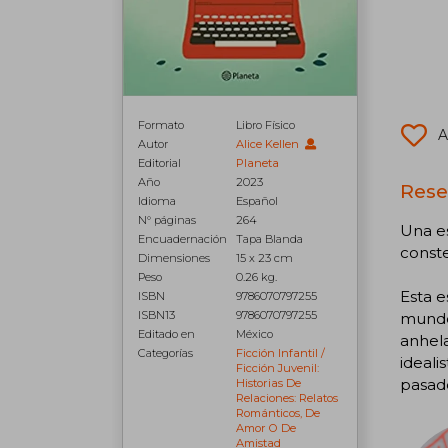
Formato
Libro Físico
A
Autor
Alice Kellen
Editorial
Planeta
Año
2023
Rese
Idioma
Español
N° páginas
264
Una es
Encuadernación
Tapa Blanda
conste
Dimensiones
15 x 23 cm
Peso
0.26 kg.
Esta e
ISBN
9786070797255
ISBN13
9786070797255
mundo 
Editado en
México
anhela
Categorías
Ficción Infantil /
ideali
Ficción Juvenil:
pasado
Historias De
Relaciones: Relatos
Románticos, De
Amor O De
Amistad