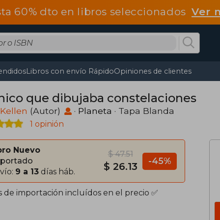
ta 60% dto en libros seleccionados
Ver 
endidos
Libros con envío Rápido
Opiniones de clientes
chico que dibujaba constelaciones
 Kellen
(Autor)
·
Planeta
· Tapa Blanda
1 opinión
bro Nuevo
$ 47.51
-45%
portado
$ 26.13
vío:
9 a 13
días háb.
s de importación incluídos en el precio ✅