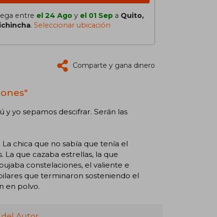
lega entre
el 24 Ago
y
el 01 Sep
a
Quito,
ichincha
.
Seleccionar ubicación
Comparte y gana dinero
iones"
 y yo sepamos descifrar. Serán las
. La chica que no sabía que tenía el
 La que cazaba estrellas, la que
bujaba constelaciones, el valiente e
s pilares que terminaron sosteniendo el
n en polvo.
 del Autor