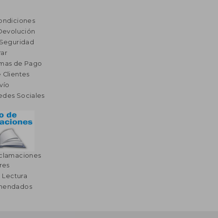
ondiciones
 Devolución
 Seguridad
ar
rmas de Pago
 Clientes
vío
edes Sociales
eclamaciones
res
a Lectura
omendados