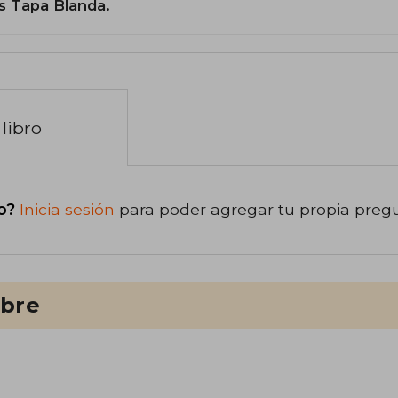
s Tapa Blanda.
libro
o?
Inicia sesión
para poder agregar tu propia preg
ibre