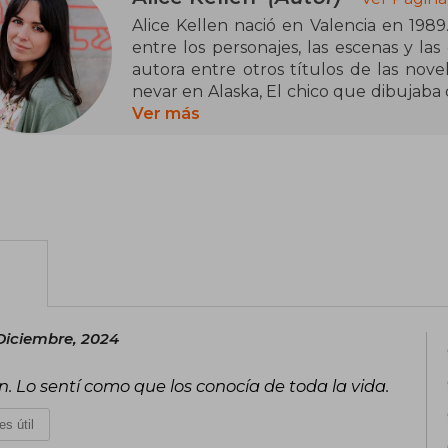
Alice Kellen nació en Valencia en 1989
entre los personajes, las escenas y la
autora entre otros títulos de las nove
nevar en Alaska, El chico que dibujaba 
verte, 23 otoños antes de ti, 13 locu
Ver más
lugar, la bilogía Deja que ocurra: T
somos juntos, Nosotros en la luna, Las al
Es una enamorada de los gatos, adicta al 
librerías.
Diciembre, 2024
n. Lo sentí como que los conocía de toda la vida.
es útil