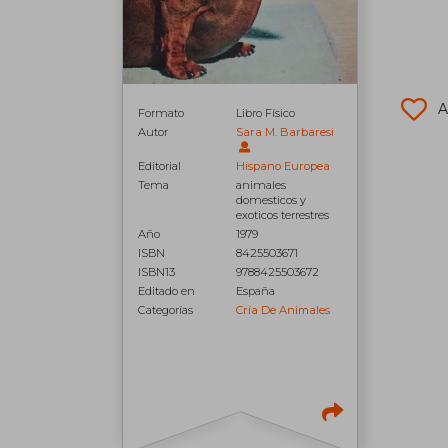
A
Formato
Libro Físico
Autor
Sara M. Barbaresi
Editorial
Hispano Europea
Tema
animales
domesticos y
exoticos terrestres
Año
1979
ISBN
8425503671
ISBN13
9788425503672
Editado en
España
Categorías
Cría De Animales