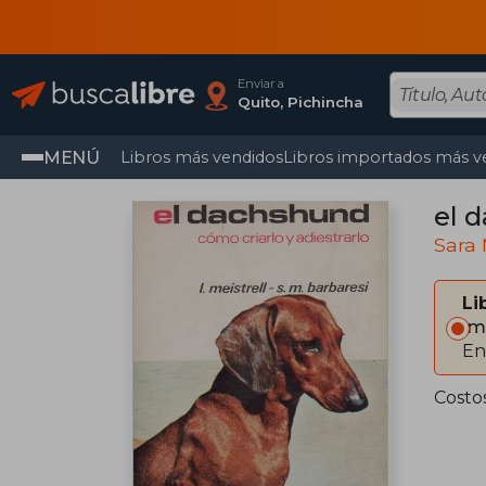
Enviar a
Quito, Pichincha
MENÚ
Libros más vendidos
Libros importados más v
el 
Sara 
Li
Im
En
Costo