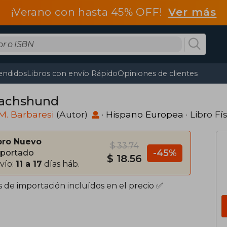
¡Verano con hasta 45% OFF!
Ver más
endidos
Libros con envío Rápido
Opiniones de clientes
dachshund
M. Barbaresi
(Autor)
·
Hispano Europea
· Libro Fí
bro Nuevo
$ 33.74
-45%
portado
$ 18.56
vío:
11 a 17
días háb.
s de importación incluídos en el precio ✅