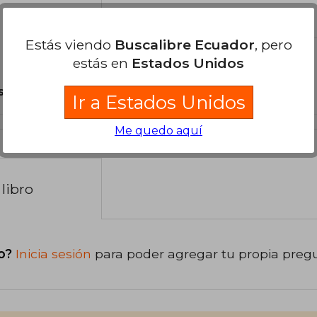
el libro
Estás viendo
Buscalibre Ecuador
, pero
estás en
Estados Unidos
son Originales.
Ir a Estados Unidos
Me quedo aquí
libro
o?
Inicia sesión
para poder agregar tu propia preg