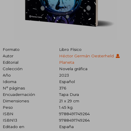
Formato
Libro Físico
Autor
Héctor Germán Oesterheld
Editorial
Planeta
Colección
Novela gráfica
Año
2023
Idioma
Español
N° páginas
376
Encuadernación
Tapa Dura
Dimensiones
21 x 29 cm
Peso
1.45 kg.
ISBN
9788491749264
ISBN13
9788491749264
Editado en
España