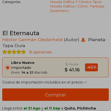
Categorías
Novela Gráfica Y Cómics: Tipos
Novela Gráfica / Cómic: Fantasía,
Esoterismo
El Eternauta
Héctor Germán Oesterheld
(Autor)
·
Planeta
·
Tapa Dura
8 opiniones
Libro Nuevo
$ 74.84
-45%
Importado
$ 41.16
Envío:
14 a 21
días háb.
Costos de importación incluídos en el precio ✅
Comprar
Llega entre
el 31 Ago
y
el 11 Sep
a
Quito, Pichincha
.