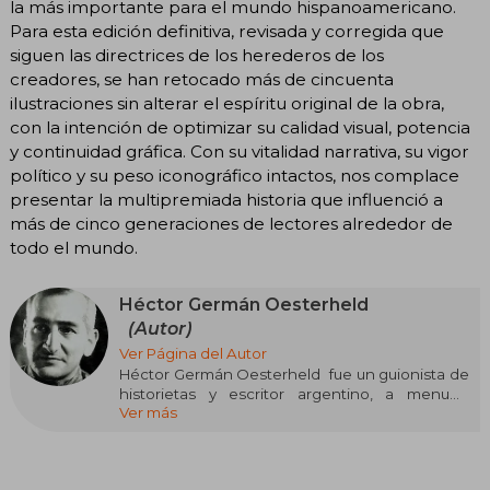
la más importante para el mundo hispanoamericano.
Para esta edición definitiva, revisada y corregida que
siguen las directrices de los herederos de los
creadores, se han retocado más de cincuenta
ilustraciones sin alterar el espíritu original de la obra,
con la intención de optimizar su calidad visual, potencia
y continuidad gráfica. Con su vitalidad narrativa, su vigor
político y su peso iconográfico intactos, nos complace
presentar la multipremiada historia que influenció a
más de cinco generaciones de lectores alrededor de
todo el mundo.
Héctor Germán Oesterheld
(Autor)
Ver Página del Autor
Héctor Germán Oesterheld ​ fue un guionista de
historietas y escritor argentino, a menudo
Ver más
citado como HGO. Escribió numerosos relatos
breves de ciencia ficción y novelas, y publicó en
revistas como Misterix, Hora Cero y Frontera.