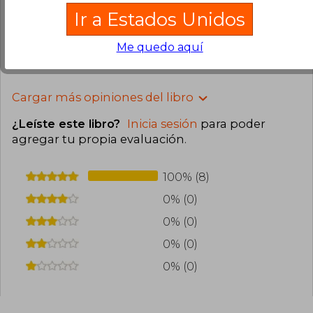
Compra Verificada
Ir a Estados Unidos
Excelente edición
Me quedo aquí
1
0
Esta opinión es útil
No es útil
Cargar más opiniones del libro
¿Leíste este libro?
Inicia sesión
para poder
agregar tu propia evaluación
.
100% (8)
0% (0)
0% (0)
0% (0)
0% (0)