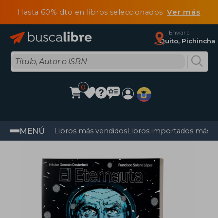
Hasta 60% dto en libros seleccionados
Ver más
Enviar a
Quito, Pichincha
0
MENÚ
Libros más vendidos
Libros importados más v