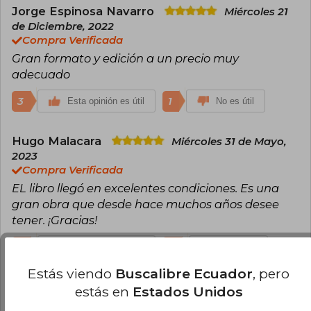
Jorge Espinosa Navarro
Miércoles 21
de Diciembre, 2022
Compra Verificada
Gran formato y edición a un precio muy
adecuado
3
1
Esta opinión es útil
No es útil
Hugo Malacara
Miércoles 31 de Mayo,
2023
Compra Verificada
EL libro llegó en excelentes condiciones. Es una
gran obra que desde hace muchos años desee
tener. ¡Gracias!
2
0
Esta opinión es útil
No es útil
Estás viendo
Buscalibre Ecuador
, pero
Federico Blanco
Lunes 23 de Junio,
estás en
Estados Unidos
2025