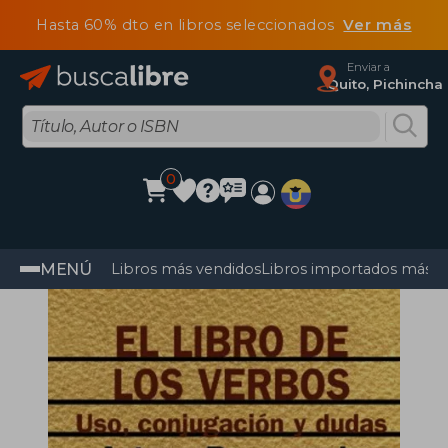
Hasta 60% dto en libros seleccionados
Ver más
Enviar a
Quito, Pichincha
0
MENÚ
Libros más vendidos
Libros importados más v