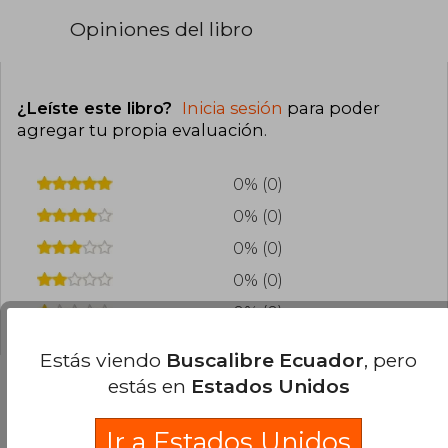
Opiniones del libro
¿Leíste este libro?
Inicia sesión
para poder
agregar tu propia evaluación
.
0% (0)
0% (0)
0% (0)
0% (0)
0% (0)
Estás viendo
Buscalibre Ecuador
, pero
estás en
Estados Unidos
Preguntas frecuentes sobre el libro
Ir a Estados Unidos