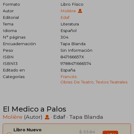
Formato
Libro Físico
Autor
Molière
Editorial
Edaf
Tema
Literatura
Idioma
Español
N° páginas
304
Encuadernación
Tapa Blanda
Peso
Sin Información
ISBN
847166657X
ISBN13
9788471666574
Editado en
España
Categorías
Francés
Obras De Teatro, Textos Teatrales
El Medico a Palos
Molière
(Autor)
·
Edaf
· Tapa Blanda
Libro Nuevo
$ 33.84