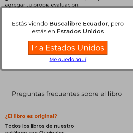
agregar tu propia evaluación
.
0% (0)
Estás viendo
Buscalibre Ecuador
, pero
0% (0)
estás en
Estados Unidos
0% (0)
Ir a Estados Unidos
0% (0)
0% (0)
Me quedo aquí
Preguntas frecuentes sobre el libro
¿El libro es original?
Todos los libros de nuestro
catálogo son Originales.