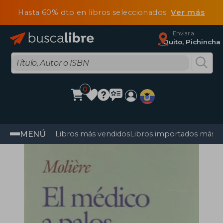
Hasta 60% dto en libros seleccionados
Ver más
Enviar a
Quito, Pichincha
0
MENÚ
Libros más vendidos
Libros importados más v